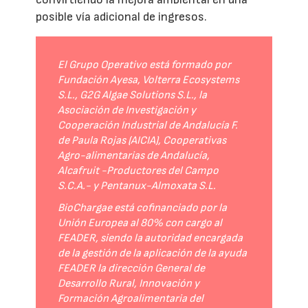
posible vía adicional de ingresos.
El Grupo Operativo está formado por
Fundación Ayesa, Volterra Ecosystems
S.L., G2G Algae Solutions S.L., la
Asociación de Investigación y
Cooperación Industrial de Andalucía F.
de Paula Rojas (AICIA), Cooperativas
Agro-alimentarias de Andalucía,
Alcafruit -Productores del Campo
S.C.A.- y Pentanux-Almoxata S.L.
BioChargae está cofinanciado por la
Unión Europea al 80% con cargo al
FEADER, siendo la autoridad encargada
de la gestión de la aplicación de la ayuda
FEADER la dirección General de
Desarrollo Rural, Innovación y
Formación Agroalimentaria del