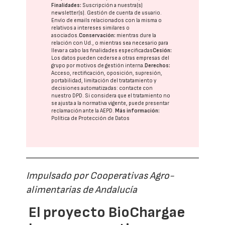
Finalidades:
Suscripción a nuestra(s)
newsletter(s). Gestión de cuenta de usuario.
Envío de emails relacionados con la misma o
relativos a intereses similares o
asociados.
Conservación:
mientras dure la
relación con Ud., o mientras sea necesario para
llevar a cabo las finalidades especificadas
Cesión:
Los datos pueden cederse a otras
empresas del
grupo
por motivos de gestión interna.
Derechos:
Acceso, rectificación, oposición, supresión,
portabilidad, limitación del tratatamiento y
decisiones automatizadas:
contacte con
nuestro DPD
. Si considera que el tratamiento no
se ajusta a la normativa vigente, puede presentar
reclamación ante la
AEPD
.
Más información:
Política de Protección de Datos
Impulsado por Cooperativas Agro-
alimentarias de Andalucía
El proyecto BioChargae