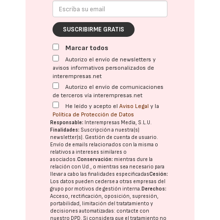
SUSCRIBIRME GRATIS
Marcar todos
Autorizo el envío de newsletters y
avisos informativos personalizados de
interempresas.net
Autorizo el envío de comunicaciones
de terceros vía interempresas.net
He leído y acepto el
Aviso Legal
y la
Política de Protección de Datos
Responsable:
Interempresas Media, S.L.U.
Finalidades:
Suscripción a nuestra(s)
newsletter(s). Gestión de cuenta de usuario.
Envío de emails relacionados con la misma o
relativos a intereses similares o
asociados.
Conservación:
mientras dure la
relación con Ud., o mientras sea necesario para
llevar a cabo las finalidades especificadas
Cesión:
Los datos pueden cederse a otras
empresas del
grupo
por motivos de gestión interna.
Derechos:
Acceso, rectificación, oposición, supresión,
portabilidad, limitación del tratatamiento y
decisiones automatizadas:
contacte con
nuestro DPD
. Si considera que el tratamiento no