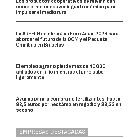
Los productos cooperativos se reivindican
como el mejor souvenir gastronómico para
impulsar el medio rural
La AREFLH celebrará su Foro Anual 2026 para
abordar el futuro de la OCM y el Paquete
Omnibus en Bruselas
El empleo agrario pierde más de 40.000
afiliados en julio mientras el paro sube
ligeramente
Ayudas para la compra de fertilizantes: hasta
92,5 euros por hectárea en regadío y 38,33 en
secano
EMPRESAS DESTACADAS