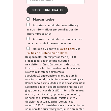
SUSCRIBIRME GRATIS
Marcar todos
Autorizo el envío de newsletters y
avisos informativos personalizados de
interempresas.net
Autorizo el envío de comunicaciones
de terceros vía interempresas.net
He leído y acepto el
Aviso Legal
y la
Política de Protección de Datos
Responsable:
Interempresas Media, S.L.U.
Finalidades:
Suscripción a nuestra(s)
newsletter(s). Gestión de cuenta de usuario.
Envío de emails relacionados con la misma o
relativos a intereses similares o
asociados.
Conservación:
mientras dure la
relación con Ud., o mientras sea necesario para
llevar a cabo las finalidades especificadas
Cesión:
Los datos pueden cederse a otras
empresas del
grupo
por motivos de gestión interna.
Derechos:
Acceso, rectificación, oposición, supresión,
portabilidad, limitación del tratatamiento y
decisiones automatizadas:
contacte con
nuestro DPD
. Si considera que el tratamiento no
se ajusta a la normativa vigente, puede presentar