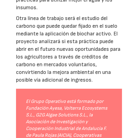
insumos.
Otra línea de trabajo será el estudio del
carbono que puede quedar fijado en el suelo
mediante la aplicación de biochar activo. El
proyecto analizará si esta práctica puede
abrir en el futuro nuevas oportunidades para
los agricultores a través de créditos de
carbono en mercados voluntarios,
convirtiendo la mejora ambiental en una
posible vía adicional de ingresos.
El Grupo Operativo está formado por
Fundación Ayesa, Volterra Ecosystems
S.L., G2G Algae Solutions S.L., la
Asociación de Investigación y
Cooperación Industrial de Andalucía F.
de Paula Rojas (AICIA), Cooperativas