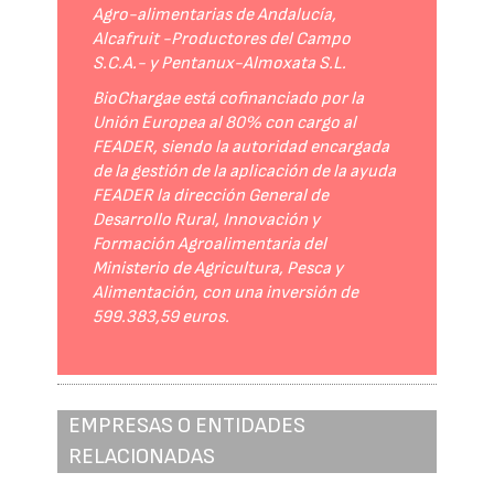
Agro-alimentarias de Andalucía,
Alcafruit -Productores del Campo
S.C.A.- y Pentanux-Almoxata S.L.
BioChargae está cofinanciado por la
Unión Europea al 80% con cargo al
FEADER, siendo la autoridad encargada
de la gestión de la aplicación de la ayuda
FEADER la dirección General de
Desarrollo Rural, Innovación y
Formación Agroalimentaria del
Ministerio de Agricultura, Pesca y
Alimentación, con una inversión de
599.383,59 euros.
EMPRESAS O ENTIDADES
RELACIONADAS