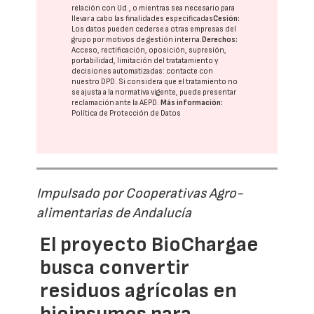
relación con Ud., o mientras sea necesario para
llevar a cabo las finalidades especificadas
Cesión:
Los datos pueden cederse a otras
empresas del
grupo
por motivos de gestión interna.
Derechos:
Acceso, rectificación, oposición, supresión,
portabilidad, limitación del tratatamiento y
decisiones automatizadas:
contacte con
nuestro DPD
. Si considera que el tratamiento no
se ajusta a la normativa vigente, puede presentar
reclamación ante la
AEPD
.
Más información:
Política de Protección de Datos
Impulsado por Cooperativas Agro-
alimentarias de Andalucía
El proyecto BioChargae
busca convertir
residuos agrícolas en
bioinsumos para