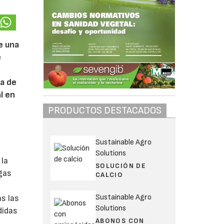
e una
e
ía de
l en
PRODUCTOS DESTACADOS
Sustainable Agro
Solutions
 la
SOLUCIÓN DE
gas
CALCIO
Sustainable Agro
as las
Solutions
didas
ABONOS CON