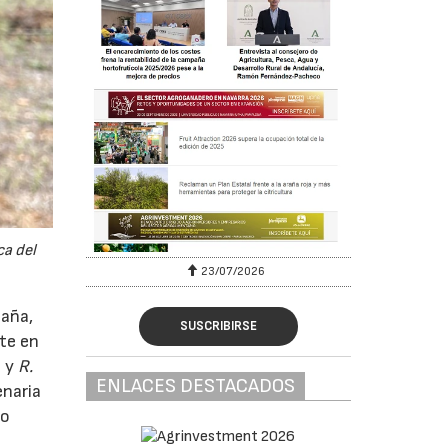
ca del
23/07/2026
paña,
SUSCRIBIRSE
te en
o y
R.
ENLACES DESTACADOS
enaria
io