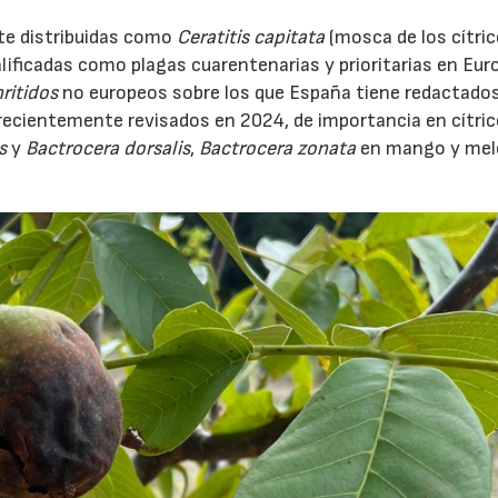
te distribuidas como
Ceratitis capitata
(mosca de los cítric
lificadas como plagas cuarentenarias y prioritarias en Eur
ritidos
no europeos sobre los que España tiene redactado
ecientemente revisados en 2024, de importancia en cítric
s
y
Bactrocera dorsalis
,
Bactrocera zonata
en mango y me