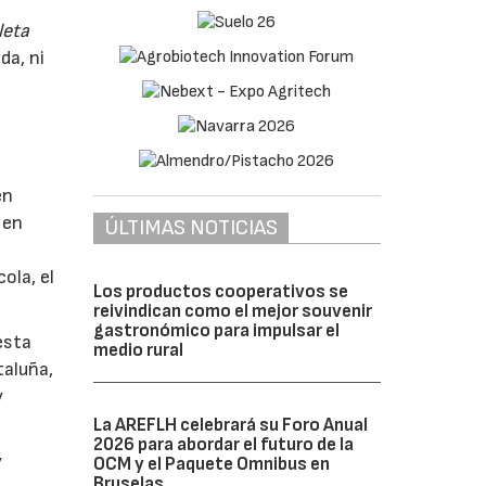
leta
da, ni
en
 en
ÚLTIMAS NOTICIAS
ola, el
Los productos cooperativos se
reivindican como el mejor souvenir
gastronómico para impulsar el
esta
medio rural
taluña,
y
La AREFLH celebrará su Foro Anual
2026 para abordar el futuro de la
y
OCM y el Paquete Omnibus en
Bruselas