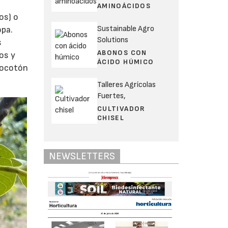
AMINOÁCIDOS
os) o
Sustainable Agro
opa.
Solutions
s
ABONOS CON
os y
ÁCIDO HÚMICO
locotón
Talleres Agrícolas
Fuertes,
CULTIVADOR
CHISEL
NEWSLETTERS