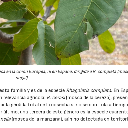
ca en la Unión Europea, ni en España, dirigida a R. completa (mos
nogal).
23/07/2026
30/07/2026
esta familia y es de la especie
Rhagoletis completa
. En Es
n relevancia agrícola:
R. cerasi
(mosca de la cereza), presen
r la pérdida total de la cosecha si no se controla a tiemp
Por último, una tercera de este género es la especie cuarent
nella
(mosca de la manzana), aún no detectada en territor