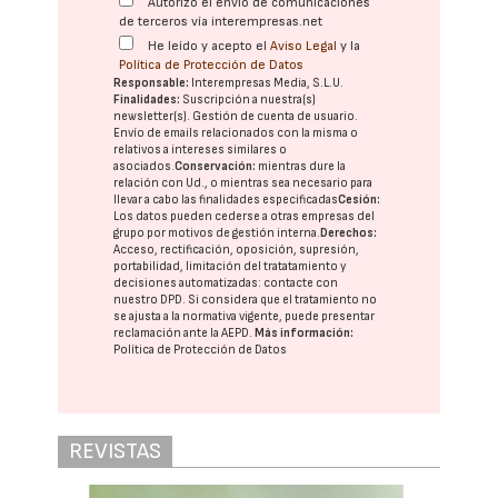
Autorizo el envío de comunicaciones
de terceros vía interempresas.net
He leído y acepto el
Aviso Legal
y la
Política de Protección de Datos
Responsable:
Interempresas Media, S.L.U.
Finalidades:
Suscripción a nuestra(s)
newsletter(s). Gestión de cuenta de usuario.
Envío de emails relacionados con la misma o
relativos a intereses similares o
asociados.
Conservación:
mientras dure la
relación con Ud., o mientras sea necesario para
llevar a cabo las finalidades especificadas
Cesión:
Los datos pueden cederse a otras
empresas del
grupo
por motivos de gestión interna.
Derechos:
Acceso, rectificación, oposición, supresión,
portabilidad, limitación del tratatamiento y
decisiones automatizadas:
contacte con
nuestro DPD
. Si considera que el tratamiento no
se ajusta a la normativa vigente, puede presentar
reclamación ante la
AEPD
.
Más información:
Política de Protección de Datos
REVISTAS