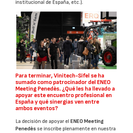
institucional de España, etc.).
Para terminar, Vinitech-Sifel se ha
sumado como patrocinador del ENEO
Meeting Penedès. ¿Qué les ha llevado a
apoyar este encuentro profesional en
España y qué sinergias ven entre
ambos eventos?
La decisión de apoyar el
ENEO Meeting
Penedès
se inscribe plenamente en nuestra