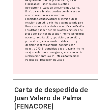
Responsable:
Interempresas Media, S.L.U.
Finalidades:
Suscripción a nuestra(s)
newsletter(s). Gestión de cuenta de usuario.
Envío de emails relacionados con la misma o
relativos a intereses similares o
asociados.
Conservación:
mientras dure la
relación con Ud., o mientras sea necesario para
llevar a cabo las finalidades especificadas
Cesión:
Los datos pueden cederse a otras
empresas del
grupo
por motivos de gestión interna.
Derechos:
Acceso, rectificación, oposición, supresión,
portabilidad, limitación del tratatamiento y
decisiones automatizadas:
contacte con
nuestro DPD
. Si considera que el tratamiento no
se ajusta a la normativa vigente, puede presentar
reclamación ante la
AEPD
.
Más información:
Política de Protección de Datos
Carta de despedida de
Juan Valero de Palma
(FENACORE)