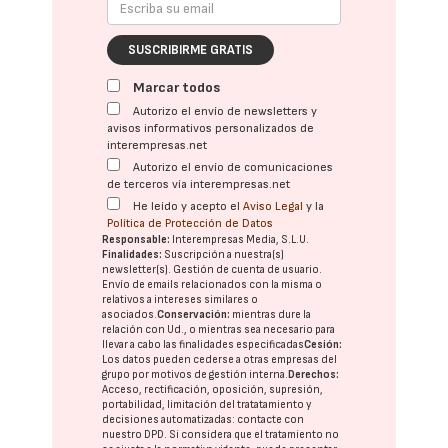
SUSCRIBIRME GRATIS
Marcar todos
Autorizo el envío de newsletters y
avisos informativos personalizados de
interempresas.net
Autorizo el envío de comunicaciones
de terceros vía interempresas.net
He leído y acepto el
Aviso Legal
y la
Política de Protección de Datos
Responsable:
Interempresas Media, S.L.U.
Finalidades:
Suscripción a nuestra(s)
newsletter(s). Gestión de cuenta de usuario.
Envío de emails relacionados con la misma o
relativos a intereses similares o
asociados.
Conservación:
mientras dure la
relación con Ud., o mientras sea necesario para
llevar a cabo las finalidades especificadas
Cesión:
Los datos pueden cederse a otras
empresas del
grupo
por motivos de gestión interna.
Derechos:
Acceso, rectificación, oposición, supresión,
portabilidad, limitación del tratatamiento y
decisiones automatizadas:
contacte con
nuestro DPD
. Si considera que el tratamiento no