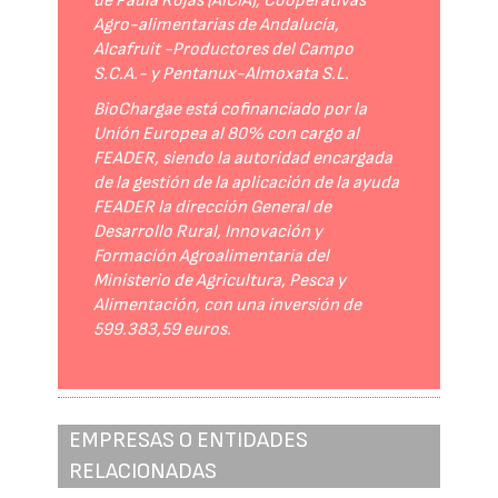
de Paula Rojas (AICIA), Cooperativas
Agro-alimentarias de Andalucía,
Alcafruit -Productores del Campo
S.C.A.- y Pentanux-Almoxata S.L.
BioChargae está cofinanciado por la
Unión Europea al 80% con cargo al
FEADER, siendo la autoridad encargada
de la gestión de la aplicación de la ayuda
FEADER la dirección General de
Desarrollo Rural, Innovación y
Formación Agroalimentaria del
Ministerio de Agricultura, Pesca y
Alimentación, con una inversión de
599.383,59 euros.
EMPRESAS O ENTIDADES
RELACIONADAS