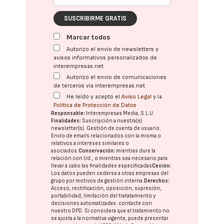
SUSCRIBIRME GRATIS
Marcar todos
Autorizo el envío de newsletters y
avisos informativos personalizados de
interempresas.net
Autorizo el envío de comunicaciones
de terceros vía interempresas.net
He leído y acepto el
Aviso Legal
y la
Política de Protección de Datos
Responsable:
Interempresas Media, S.L.U.
Finalidades:
Suscripción a nuestra(s)
newsletter(s). Gestión de cuenta de usuario.
Envío de emails relacionados con la misma o
relativos a intereses similares o
asociados.
Conservación:
mientras dure la
relación con Ud., o mientras sea necesario para
llevar a cabo las finalidades especificadas
Cesión:
Los datos pueden cederse a otras
empresas del
grupo
por motivos de gestión interna.
Derechos:
Acceso, rectificación, oposición, supresión,
portabilidad, limitación del tratatamiento y
decisiones automatizadas:
contacte con
nuestro DPD
. Si considera que el tratamiento no
se ajusta a la normativa vigente, puede presentar