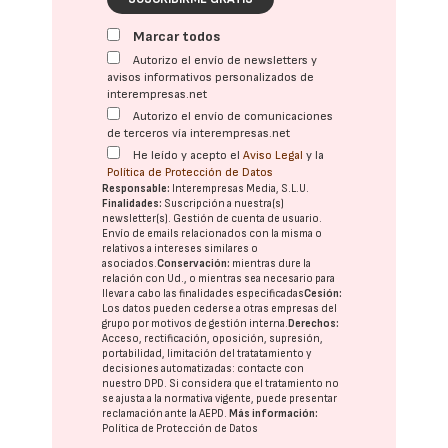
Marcar todos
Autorizo el envío de newsletters y
avisos informativos personalizados de
interempresas.net
Autorizo el envío de comunicaciones
de terceros vía interempresas.net
He leído y acepto el
Aviso Legal
y la
Política de Protección de Datos
Responsable:
Interempresas Media, S.L.U.
Finalidades:
Suscripción a nuestra(s)
newsletter(s). Gestión de cuenta de usuario.
Envío de emails relacionados con la misma o
relativos a intereses similares o
asociados.
Conservación:
mientras dure la
relación con Ud., o mientras sea necesario para
llevar a cabo las finalidades especificadas
Cesión:
Los datos pueden cederse a otras
empresas del
grupo
por motivos de gestión interna.
Derechos:
Acceso, rectificación, oposición, supresión,
portabilidad, limitación del tratatamiento y
decisiones automatizadas:
contacte con
nuestro DPD
. Si considera que el tratamiento no
se ajusta a la normativa vigente, puede presentar
reclamación ante la
AEPD
.
Más información:
Política de Protección de Datos