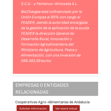
S.C.A.- y Pentanux-Almoxata S.L.
BioChargae está cofinanciado por la
Unión Europea al 80% con cargo al
FEADER, siendo la autoridad encargada
de la gestión de la aplicación de la ayuda
FEADER la dirección General de
Desarrollo Rural, Innovación y
Formación Agroalimentaria del
Ministerio de Agricultura, Pesca y
Alimentación, con una inversión de
599.383,59 euros.
EMPRESAS O ENTIDADES
RELACIONADAS
Cooperativas Agro-Alimentarias de Andalucía
Solicitar información
Ver stand virtual