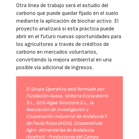
Otra línea de trabajo será el estudio del
carbono que puede quedar fijado en el suelo
mediante la aplicación de biochar activo. El
proyecto analizará si esta práctica puede
abrir en el futuro nuevas oportunidades para
los agricultores a través de créditos de
carbono en mercados voluntarios,
convirtiendo la mejora ambiental en una
posible vía adicional de ingresos.
El Grupo Operativo está formado por
Fundación Ayesa, Volterra Ecosystems
S.L., G2G Algae Solutions S.L., la
Asociación de Investigación y
Cooperación Industrial de Andalucía F.
de Paula Rojas (AICIA), Cooperativas
Agro-alimentarias de Andalucía,
Alcafruit -Productores del Campo