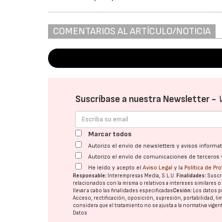
COMENTARIOS AL ARTÍCULO/NOTICIA
Suscríbase a nuestra Newsletter -
Marcar todos
Autorizo el envío de newsletters y avisos inform
Autorizo el envío de comunicaciones de terceros 
He leído y acepto el
Aviso Legal
y la
Política de Pr
Responsable:
Interempresas Media, S.L.U.
Finalidades:
Suscri
relacionados con la misma o relativos a intereses similares 
llevar a cabo las finalidades especificadas
Cesión:
Los datos p
Acceso, rectificación, oposición, supresión, portabilidad, l
considera que el tratamiento no se ajusta a la normativa vige
Datos