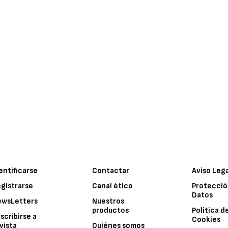
entificarse
Contactar
Aviso Leg
gistrarse
Canal ético
Protecció
Datos
ewsLetters
Nuestros
productos
Política d
scribirse a
Cookies
vista
Quiénes somos