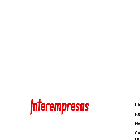
Id
Re
N
Su
re