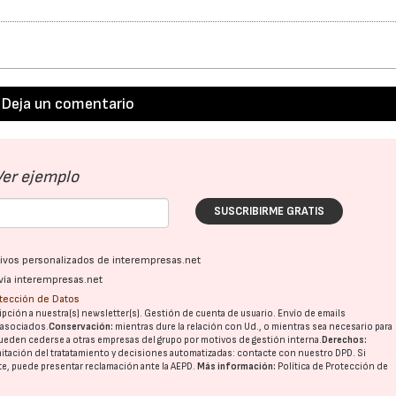
Deja un comentario
Ver ejemplo
SUSCRIBIRME GRATIS
23/07/2026
30/07/2026
ativos personalizados de interempresas.net
vía interempresas.net
otección de Datos
pción a nuestra(s) newsletter(s). Gestión de cuenta de usuario. Envío de emails
o asociados.
Conservación:
mientras dure la relación con Ud., o mientras sea necesario para
ueden cederse a otras
empresas del grupo
por motivos de gestión interna.
Derechos:
imitación del tratatamiento y decisiones automatizadas:
contacte con nuestro DPD
. Si
nte, puede presentar reclamación ante la
AEPD
.
Más información:
Política de Protección de