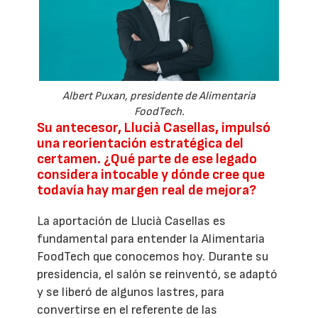
Albert Puxan, presidente de Alimentaria
FoodTech.
Su antecesor, Llucià Casellas, impulsó
una reorientación estratégica del
certamen. ¿Qué parte de ese legado
considera intocable y dónde cree que
todavía hay margen real de mejora?
La aportación de Llucià Casellas es
fundamental para entender la Alimentaria
FoodTech que conocemos hoy. Durante su
presidencia, el salón se reinventó, se adaptó
y se liberó de algunos lastres, para
convertirse en el referente de las