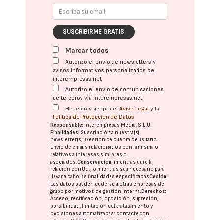
SUSCRIBIRME GRATIS
Marcar todos
Autorizo el envío de newsletters y
avisos informativos personalizados de
interempresas.net
Autorizo el envío de comunicaciones
de terceros vía interempresas.net
He leído y acepto el
Aviso Legal
y la
Política de Protección de Datos
Responsable:
Interempresas Media, S.L.U.
Finalidades:
Suscripción a nuestra(s)
newsletter(s). Gestión de cuenta de usuario.
Envío de emails relacionados con la misma o
relativos a intereses similares o
asociados.
Conservación:
mientras dure la
relación con Ud., o mientras sea necesario para
llevar a cabo las finalidades especificadas
Cesión:
Los datos pueden cederse a otras
empresas del
grupo
por motivos de gestión interna.
Derechos:
Acceso, rectificación, oposición, supresión,
portabilidad, limitación del tratatamiento y
decisiones automatizadas:
contacte con