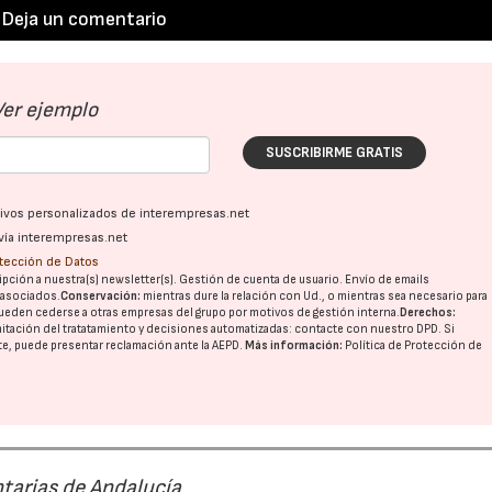
Deja un comentario
Ver ejemplo
SUSCRIBIRME GRATIS
ativos personalizados de interempresas.net
vía interempresas.net
otección de Datos
pción a nuestra(s) newsletter(s). Gestión de cuenta de usuario. Envío de emails
o asociados.
Conservación:
mientras dure la relación con Ud., o mientras sea necesario para
ueden cederse a otras
empresas del grupo
por motivos de gestión interna.
Derechos:
imitación del tratatamiento y decisiones automatizadas:
contacte con nuestro DPD
. Si
nte, puede presentar reclamación ante la
AEPD
.
Más información:
Política de Protección de
tarias de Andalucía