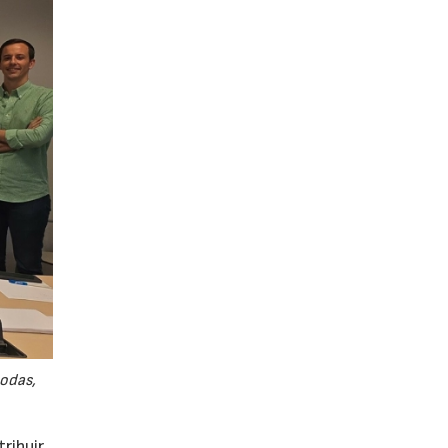
odas,
ribuir