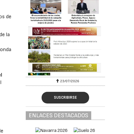
os de
de la
ronda
l
23/07/2026
l
SUSCRIBIRSE
ENLACES DESTACADOS
de