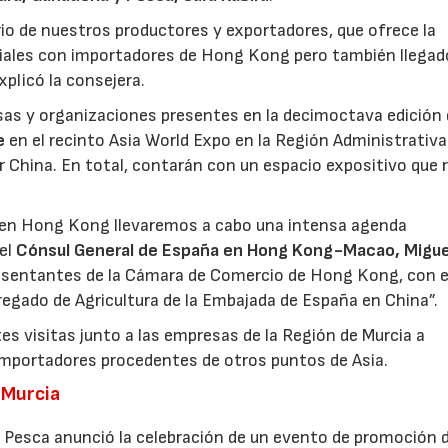
io de nuestros productores y exportadores, que ofrece la
ales con importadores de Hong Kong pero también llegad
xplicó la consejera.
as y organizaciones presentes en la decimoctava edición 
e
en el recinto Asia World Expo en la Región Administrativa
r China. En total, contarán con un espacio expositivo que 
ia en Hong Kong llevaremos a cabo una intensa agenda
 el
Cónsul General de España en Hong Kong-Macao, Migue
23/07/2026
30/07/2026
resentantes de la Cámara de Comercio de Hong Kong, con e
egado de Agricultura de la Embajada de España en China”.
es visitas junto a las empresas de la Región de Murcia a
mportadores procedentes de otros puntos de Asia.
 Murcia
y Pesca anunció la celebración de un evento de promoción 