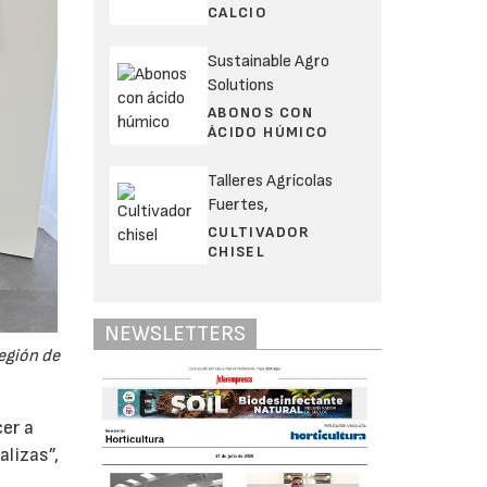
CALCIO
Sustainable Agro
Solutions
ABONOS CON
ÁCIDO HÚMICO
Talleres Agrícolas
Fuertes,
CULTIVADOR
CHISEL
NEWSLETTERS
Región de
cer a
alizas”,