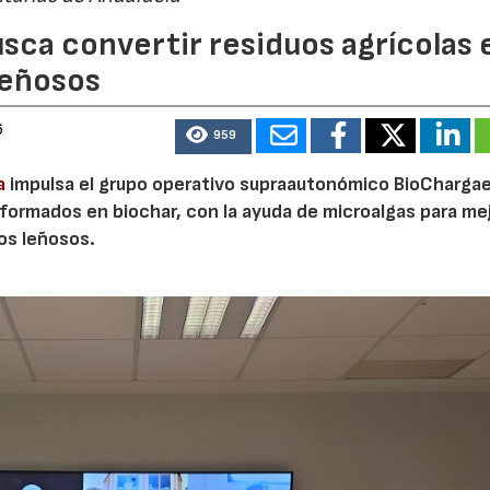
sca convertir residuos agrícolas 
leñosos
6
959
a
impulsa el grupo operativo supraautonómico BioChargae
ormados en biochar, con la ayuda de microalgas para mej
vos leñosos.