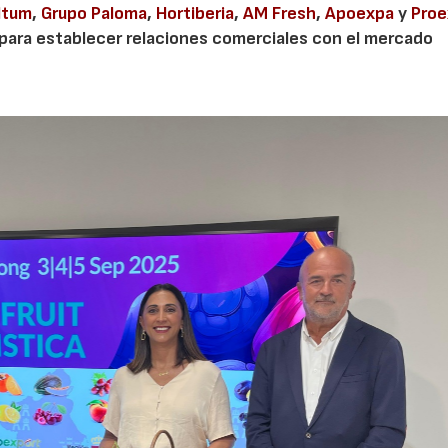
Itum
,
Grupo Paloma
,
Hortiberia
,
AM Fresh
,
Apoexpa
y
Proe
para establecer relaciones comerciales con el mercado