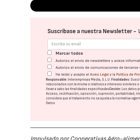
Suscríbase a nuestra Newsletter -
Marcar todos
Autorizo el envío de newsletters y avisos inform
Autorizo el envío de comunicaciones de terceros 
He leído y acepto el
Aviso Legal
y la
Política de Pr
Responsable:
Interempresas Media, S.L.U.
Finalidades:
Suscri
relacionados con la misma o relativos a intereses similares 
llevar a cabo las finalidades especificadas
Cesión:
Los datos p
Acceso, rectificación, oposición, supresión, portabilidad, l
considera que el tratamiento no se ajusta a la normativa vige
Datos
Impulsado por Cooperativas Agro-alimen