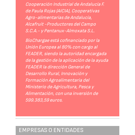
Cooperación Industrial de Andalucía F.
de Paula Rojas (AICIA), Cooperativas
Agro-alimentarias de Andalucía,
Alcafruit -Productores del Campo
S.C.A.- y Pentanux-Almoxata S.L.
BioChargae está cofinanciado por la
Unión Europea al 80% con cargo al
FEADER, siendo la autoridad encargada
de la gestión de la aplicación de la ayuda
FEADER la dirección General de
Desarrollo Rural, Innovación y
Formación Agroalimentaria del
Ministerio de Agricultura, Pesca y
Alimentación, con una inversión de
599.383,59 euros.
EMPRESAS O ENTIDADES