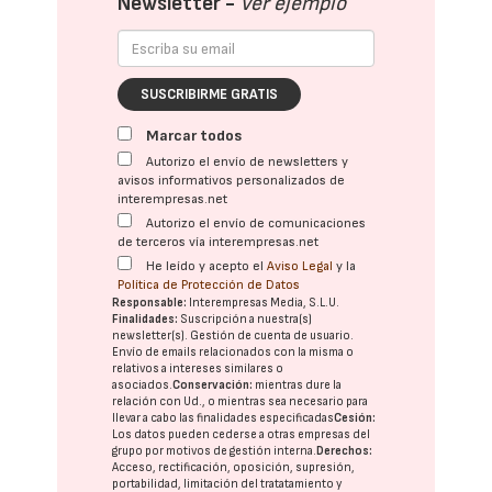
Newsletter -
Ver ejemplo
SUSCRIBIRME GRATIS
Marcar todos
Autorizo el envío de newsletters y
avisos informativos personalizados de
interempresas.net
Autorizo el envío de comunicaciones
de terceros vía interempresas.net
He leído y acepto el
Aviso Legal
y la
Política de Protección de Datos
Responsable:
Interempresas Media, S.L.U.
Finalidades:
Suscripción a nuestra(s)
newsletter(s). Gestión de cuenta de usuario.
Envío de emails relacionados con la misma o
relativos a intereses similares o
asociados.
Conservación:
mientras dure la
relación con Ud., o mientras sea necesario para
llevar a cabo las finalidades especificadas
Cesión:
Los datos pueden cederse a otras
empresas del
grupo
por motivos de gestión interna.
Derechos:
Acceso, rectificación, oposición, supresión,
portabilidad, limitación del tratatamiento y