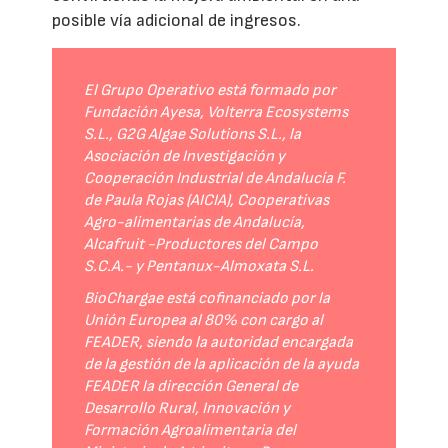
posible vía adicional de ingresos.
El Grupo Operativo está formado por
Fundación Ayesa, Volterra Ecosystems
S.L., G2G Algae Solutions S.L., la
Asociación de Investigación y
Cooperación Industrial de Andalucía F.
de Paula Rojas (AICIA), Cooperativas
Agro-alimentarias de Andalucía,
Alcafruit -Productores del Campo
S.C.A.- y Pentanux-Almoxata S.L.
BioChargae está cofinanciado por la
Unión Europea al 80% con cargo al
FEADER, siendo la autoridad encargada
de la gestión de la aplicación de la ayuda
FEADER la dirección General de
Desarrollo Rural, Innovación y
Formación Agroalimentaria del