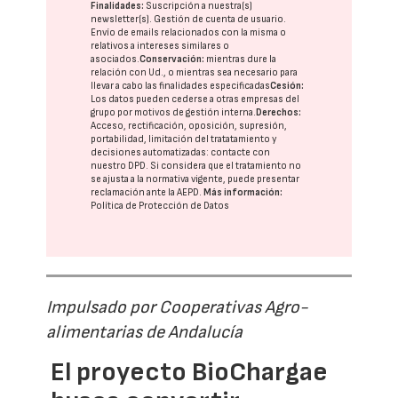
Finalidades:
Suscripción a nuestra(s)
newsletter(s). Gestión de cuenta de usuario.
Envío de emails relacionados con la misma o
relativos a intereses similares o
asociados.
Conservación:
mientras dure la
relación con Ud., o mientras sea necesario para
llevar a cabo las finalidades especificadas
Cesión:
Los datos pueden cederse a otras
empresas del
grupo
por motivos de gestión interna.
Derechos:
Acceso, rectificación, oposición, supresión,
portabilidad, limitación del tratatamiento y
decisiones automatizadas:
contacte con
nuestro DPD
. Si considera que el tratamiento no
se ajusta a la normativa vigente, puede presentar
reclamación ante la
AEPD
.
Más información:
Política de Protección de Datos
Impulsado por Cooperativas Agro-
alimentarias de Andalucía
El proyecto BioChargae