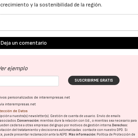
crecimiento y la sostenibilidad de la región.
Deja un comentario
Ver ejemplo
SUSCRIBIRME GRATIS
ativos personalizados de interempresas.net
vía interempresas.net
otección de Datos
pción a nuestra(s) newsletter(s). Gestión de cuenta de usuario. Envío de emails
o asociados.
Conservación:
mientras dure la relación con Ud., o mientras sea necesario para
ueden cederse a otras
empresas del grupo
por motivos de gestión interna.
Derechos:
imitación del tratatamiento y decisiones automatizadas:
contacte con nuestro DPD
. Si
nte, puede presentar reclamación ante la
AEPD
.
Más información:
Política de Protección de