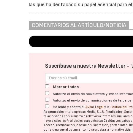
las que ha destacado su papel esencial para el 
COMENTARIOS AL ARTÍCULO/NOTICIA
Suscríbase a nuestra Newsletter -
Marcar todos
Autorizo el envío de newsletters y avisos inform
Autorizo el envío de comunicaciones de terceros 
He leído y acepto el
Aviso Legal
y la
Política de Pr
Responsable:
Interempresas Media, S.L.U.
Finalidades:
Suscri
relacionados con la misma o relativos a intereses similares 
llevar a cabo las finalidades especificadas
Cesión:
Los datos p
Acceso, rectificación, oposición, supresión, portabilidad, l
considera que el tratamiento no se ajusta a la normativa vige