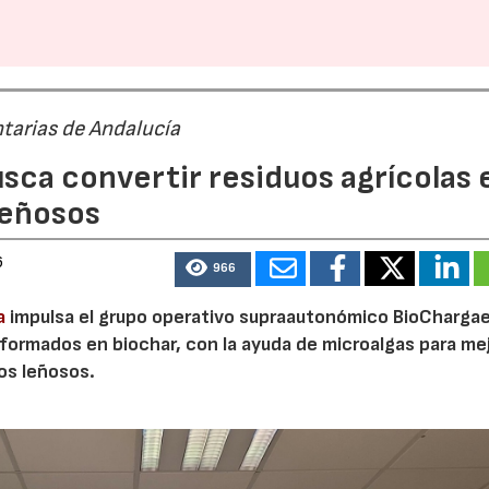
tarias de Andalucía
sca convertir residuos agrícolas 
leñosos
6
966
a
impulsa el grupo operativo supraautonómico BioChargae
ormados en biochar, con la ayuda de microalgas para mej
vos leñosos.