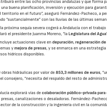
stribuirá entre las ocho provincias andaluzas y que forma p
 una buena planificación, inversión y ejecución para garanti
l territorio en el futuro”, aseguró Fernández-Pacheco, a pe
rado “sustancialmente” con las lluvias de las últimas seman
“la próxima sequía severa cogerá a Andalucía con el trabajo
laró el presidente Juanma Moreno, “la
Legislatura del Agua
 incluye actuaciones clave en
depuración
,
regeneración de
stemas y
mejora de presas
, y se enmarca en una estrategia
rsos hídricos disponibles.
23/07/2026
30/07/2026
 obras hidráulicas por valor de
853,3 millones de euros
, “u
el consejero, “necesita del respaldo del resto de administ
lucía explorará vías de
colaboración público-privada para 
presas, canalizaciones o desaladoras. Fernández-Pachec
sector de la construcción y la ingeniería civil en la comunid