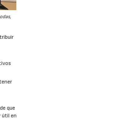
odas,
ribuir
tivos
btener
 de que
 útil en