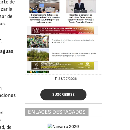
arte de
zar la
sar de
as.
”.
 aguas
,
23/07/2026
n
SUSCRIBIRSE
raciones
ENLACES DESTACADOS
el
o
ad, de