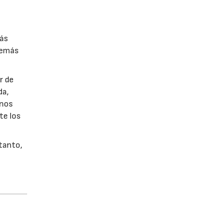
más
además
r de
da,
unos
te los
 tanto,