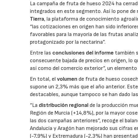
La campaña de fruta de hueso 2024 ha cerrado
integrados en este segmento. Así lo pone de
Tierra
, la plataforma de conocimiento agroal
“las cotizaciones en origen han sido inferior
favorables para la mayoría de las frutas ana
protagonizado por la nectarina”.
Entre las
conclusiones del informe
también se
consecuente bajada de precios en origen, lo q
así como del comercio exterior”, un elemento
En total, el
volumen
de fruta de hueso cosech
supone un 2,3% más que el año anterior. Est
destacables, aunque tampoco se han dado las
“La
distribución regional
de la producción mue
Región de Murcia (+14,8%), por la mayor cose
las dos campañas anteriores”, recoge el balan
Andalucía y Aragón han mejorado sus cifras e
(-7,9%) y Extremadura (-2,3%) han presentado