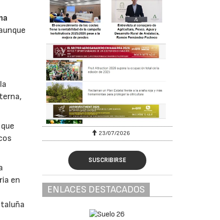
ma
 aunque
la
terna,
 que
23/07/2026
icos
SUSCRIBIRSE
a
ria en
ENLACES DESTACADOS
ataluña