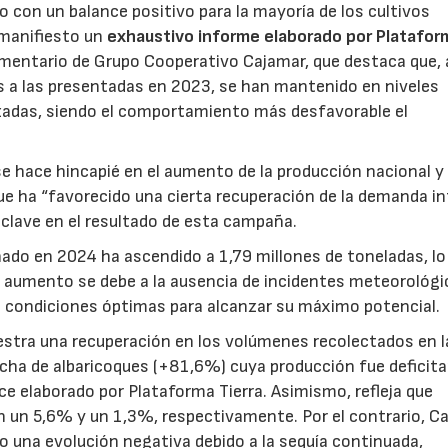
 con un balance positivo para la mayoría de los cultivos
 manifiesto un
exhaustivo informe elaborado por Platafor
imentario de Grupo Cooperativo Cajamar, que destaca que,
es a las presentadas en 2023, se han mantenido en niveles
lizadas, siendo el comportamiento más desfavorable el
 hace hincapié en el aumento de la producción nacional y 
ue ha “favorecido una cierta recuperación de la demanda in
 clave en el resultado de esta campaña.
ado en 2024 ha ascendido a 1,79 millones de toneladas, lo
23/07/2026
30/07/2026
e aumento se debe a la ausencia de incidentes meteorológ
 condiciones óptimas para alcanzar su máximo potencial.
stra una recuperación en los volúmenes recolectados en l
cha de albaricoques (+81,6%) cuya producción fue deficita
ce elaborado por Plataforma Tierra. Asimismo, refleja que
n un 5,6% y un 1,3%, respectivamente. Por el contrario, C
 una evolución negativa debido a la sequía continuada,