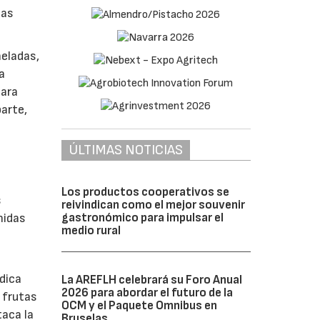
das
neladas,
a
para
arte,
ÚLTIMAS NOTICIAS
Los productos cooperativos se
s
reivindican como el mejor souvenir
gastronómico para impulsar el
nidas
medio rural
dica
La AREFLH celebrará su Foro Anual
2026 para abordar el futuro de la
 frutas
OCM y el Paquete Omnibus en
taca la
Bruselas