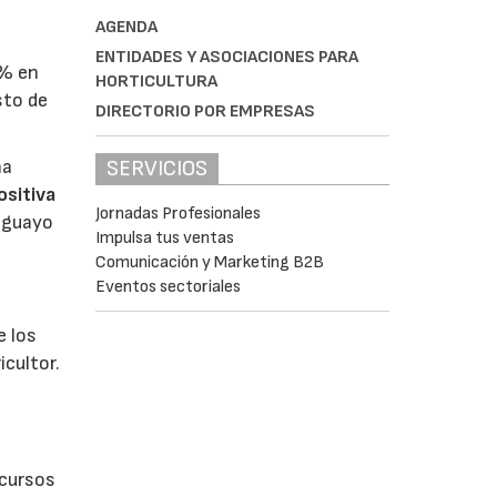
AGENDA
ENTIDADES Y ASOCIACIONES PARA
4% en
HORTICULTURA
sto de
DIRECTORIO POR EMPRESAS
na
SERVICIOS
ositiva
Jornadas Profesionales
raguayo
Impulsa tus ventas
Comunicación y Marketing B2B
Eventos sectoriales
 los
icultor.
ecursos