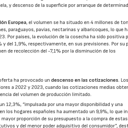
ruela, y descenso de la superficie por arranque de determina
nión Europea
, el volumen se ha situado en 4 millones de to
s, paraguayos, pavías, nectarinas y albaricoques, lo que h
. Por países, la evolución de la cosecha ha sido positiva 
 y del 1,9%, respectivamente, en sus previsiones. Por su p
n de recolección del -7,1% por la disminución de los
 oferta ha provocado un
descenso en las cotizaciones
. Lo
riores a 2022 y 2023, cuando las cotizaciones medias obte
ncia del volumen de producción limitado.
un 12,3%, “impulsada por una mayor disponibilidad y una
 en los hogares españoles ha aumentado un 9,9%, lo que in
 mayor proporción de su presupuesto a la compra de estas
utivos y del menor poder adquisitivo del consumidor”, des