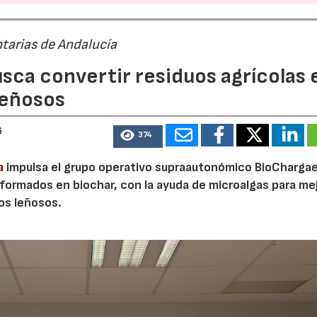
tarias de Andalucía
sca convertir residuos agrícolas 
leñosos
6
374
a
impulsa el grupo operativo supraautonómico BioChargae
ormados en biochar, con la ayuda de microalgas para mej
vos leñosos.