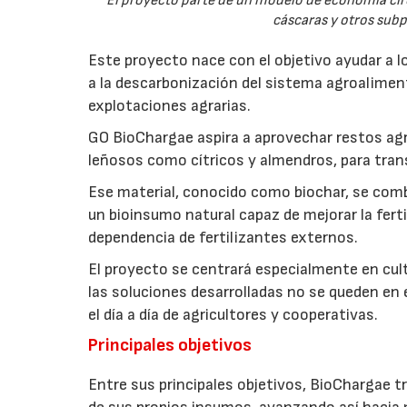
El proyecto parte de un modelo de economía ci
cáscaras y otros sub
Este proyecto nace con el objetivo ayudar a lo
a la descarbonización del sistema agroalimenta
explotaciones agrarias.
GO BioChargae aspira a aprovechar restos agr
leñosos como cítricos y almendros, para trans
Ese material, conocido como biochar, se comb
un bioinsumo natural capaz de mejorar la fertil
dependencia de fertilizantes externos.
El proyecto se centrará especialmente en culti
las soluciones desarrolladas no se queden en e
el día a día de agricultores y cooperativas.
Principales objetivos
Entre sus principales objetivos, BioChargae tr