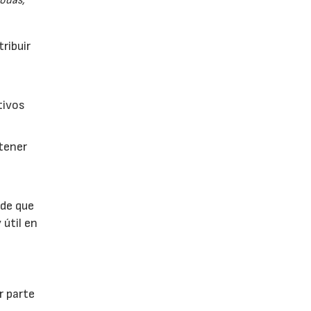
odas,
ribuir
tivos
btener
 de que
 útil en
r parte