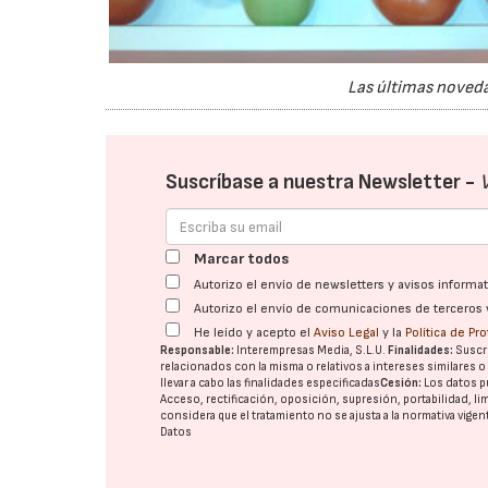
Las últimas noveda
Suscríbase a nuestra Newsletter -
Marcar todos
Autorizo el envío de newsletters y avisos inform
Autorizo el envío de comunicaciones de terceros 
He leído y acepto el
Aviso Legal
y la
Política de Pr
Responsable:
Interempresas Media, S.L.U.
Finalidades:
Suscri
relacionados con la misma o relativos a intereses similares 
llevar a cabo las finalidades especificadas
Cesión:
Los datos p
Acceso, rectificación, oposición, supresión, portabilidad, l
considera que el tratamiento no se ajusta a la normativa vige
Datos