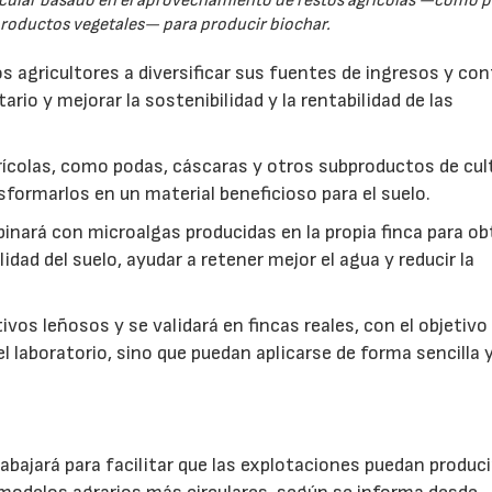
rcular basado en el aprovechamiento de restos agrícolas —como p
productos vegetales— para producir biochar.
s agricultores a diversificar sus fuentes de ingresos y cont
rio y mejorar la sostenibilidad y la rentabilidad de las
ícolas, como podas, cáscaras y otros subproductos de cul
formarlos en un material beneficioso para el suelo.
inará con microalgas producidas en la propia finca para o
idad del suelo, ayudar a retener mejor el agua y reducir la
vos leñosos y se validará en fincas reales, con el objetivo
l laboratorio, sino que puedan aplicarse de forma sencilla y
abajará para facilitar que las explotaciones puedan produci