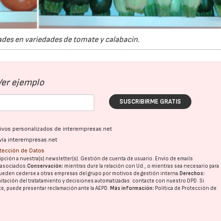
des en variedades de tomate y calabacin.
Ver ejemplo
SUSCRIBIRME GRATIS
ativos personalizados de interempresas.net
vía interempresas.net
otección de Datos
pción a nuestra(s) newsletter(s). Gestión de cuenta de usuario. Envío de emails
o asociados.
Conservación:
mientras dure la relación con Ud., o mientras sea necesario para
ueden cederse a otras
empresas del grupo
por motivos de gestión interna.
Derechos:
imitación del tratatamiento y decisiones automatizadas:
contacte con nuestro DPD
. Si
nte, puede presentar reclamación ante la
AEPD
.
Más información:
Política de Protección de