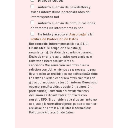
Marcar todos
Autorizo el envío de newsletters y
avisos informativos personalizados de
interempresas.net
Autorizo el envío de comunicaciones
de terceros vía interempresas.net
He leído y acepto el
Aviso Legal
y la
Política de Protección de Datos
Responsable:
Interempresas Media, S.L.U.
Finalidades:
Suscripción a nuestra(s)
newsletter(s). Gestión de cuenta de usuario.
Envío de emails relacionados con la misma o
relativos a intereses similares o
asociados.
Conservación:
mientras dure la
relación con Ud., o mientras sea necesario para
llevar a cabo las finalidades especificadas
Cesión:
Los datos pueden cederse a otras
empresas del
grupo
por motivos de gestión interna.
Derechos:
Acceso, rectificación, oposición, supresión,
portabilidad, limitación del tratatamiento y
decisiones automatizadas:
contacte con
nuestro DPD
. Si considera que el tratamiento no
se ajusta a la normativa vigente, puede presentar
reclamación ante la
AEPD
.
Más información:
Política de Protección de Datos