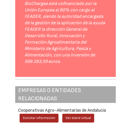
BioChargae está cofinanciado por la
Unión Europea al 80% con cargo al
FEADER, siendo la autoridad encargada
de la gestión de la aplicación de la ayuda
FEADER la dirección General de
Desarrollo Rural, Innovación y
Formación Agroalimentaria del
Ministerio de Agricultura, Pesca y
Alimentación, con una inversión de
599.383,59 euros.
EMPRESAS O ENTIDADES
RELACIONADAS
Cooperativas Agro-Alimentarias de Andalucía
Solicitar información
Ver stand virtual