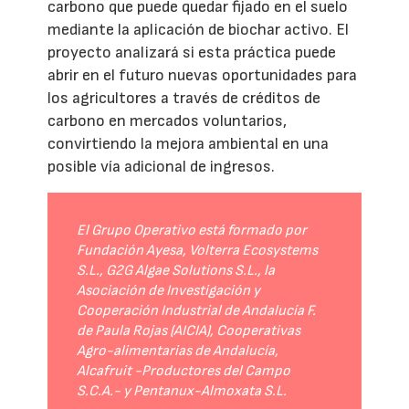
carbono que puede quedar fijado en el suelo
mediante la aplicación de biochar activo. El
proyecto analizará si esta práctica puede
abrir en el futuro nuevas oportunidades para
los agricultores a través de créditos de
carbono en mercados voluntarios,
convirtiendo la mejora ambiental en una
posible vía adicional de ingresos.
El Grupo Operativo está formado por
Fundación Ayesa, Volterra Ecosystems
S.L., G2G Algae Solutions S.L., la
Asociación de Investigación y
Cooperación Industrial de Andalucía F.
de Paula Rojas (AICIA), Cooperativas
Agro-alimentarias de Andalucía,
Alcafruit -Productores del Campo
S.C.A.- y Pentanux-Almoxata S.L.