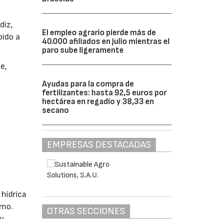
diz,
El empleo agrario pierde más de
bido a
40.000 afiliados en julio mientras el
paro sube ligeramente
e,
Ayudas para la compra de
fertilizantes: hasta 92,5 euros por
hectárea en regadío y 38,33 en
secano
EMPRESAS DESTACADAS
hídrica
amo.
OTRAS SECCIONES
 y