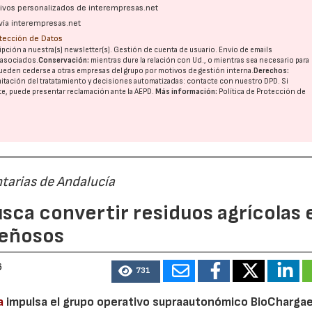
ativos personalizados de interempresas.net
vía interempresas.net
otección de Datos
pción a nuestra(s) newsletter(s). Gestión de cuenta de usuario. Envío de emails
o asociados.
Conservación:
mientras dure la relación con Ud., o mientras sea necesario para
ueden cederse a otras
empresas del grupo
por motivos de gestión interna.
Derechos:
imitación del tratatamiento y decisiones automatizadas:
contacte con nuestro DPD
. Si
nte, puede presentar reclamación ante la
AEPD
.
Más información:
Política de Protección de
tarias de Andalucía
sca convertir residuos agrícolas 
leñosos
6
731
a
impulsa el grupo operativo supraautonómico BioChargae