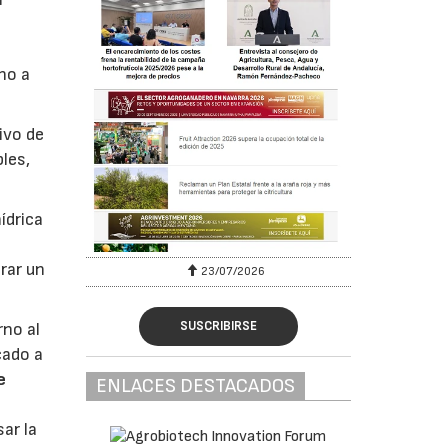
no a
tivo de
les,
ídrica
rar un
23/07/2026
SUSCRIBIRSE
rno al
cado a
e
ENLACES DESTACADOS
sar la