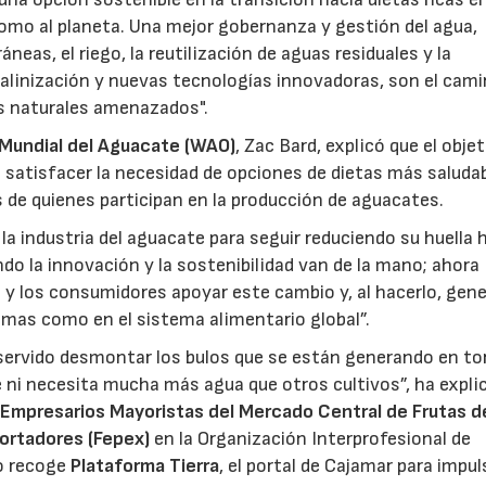
como al planeta. Una mejor gobernanza y gestión del agua,
eas, el riego, la reutilización de aguas residuales y la
salinización y nuevas tecnologías innovadoras, son el cami
os naturales amenazados".
 Mundial del Aguacate (WAO)
, Zac Bard, explicó que el obje
e satisfacer la necesidad de opciones de dietas más saludab
 de quienes participan en la producción de aguacates.
 industria del aguacate para seguir reduciendo su huella h
do la innovación y la sostenibilidad van de la mano; ahora
a y los consumidores apoyar este cambio y, al hacerlo, gene
23/07/2026
30/07/2026
mas como en el sistema alimentario global”.
 servido desmontar los bulos que se están generando en to
de ni necesita mucha más agua que otros cultivos”, ha expli
 Empresarios Mayoristas del Mercado Central de Frutas d
ortadores (Fepex)
en la Organización Interprofesional de
mo recoge
Plataforma Tierra
, el portal de Cajamar para impul