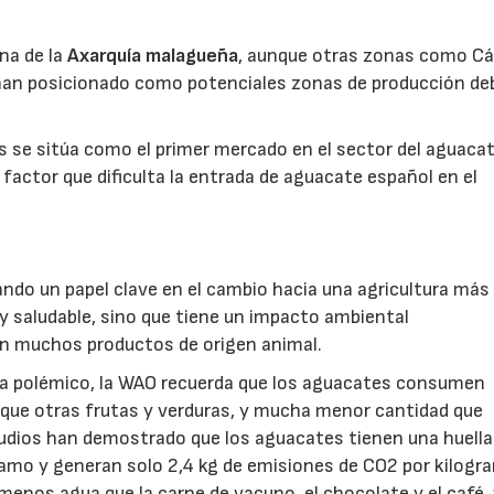
ona de la
Axarquía malagueña
, aunque otras zonas como Cá
 han posicionado como potenciales zonas de producción de
s se sitúa como el primer mercado en el sector del aguacat
 factor que dificulta la entrada de aguacate español en el
ndo un papel clave en el cambio hacia una agricultura más
y saludable, sino que tiene un impacto ambiental
n muchos productos de origen animal.
a polémico, la WAO recuerda que los aguacates consumen
ue otras frutas y verduras, y mucha menor cantidad que
ios han demostrado que los aguacates tienen una huella 
ramo y generan solo 2,4 kg de emisiones de CO2 por kilogr
nos agua que la carne de vacuno, el chocolate y el café,