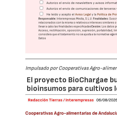
Autorizo el envío de newsletters y avisos inform
Autorizo el envío de comunicaciones de terceros 
He leído y acepto el
Aviso Legal
y la
Política de Pr
Responsable:
Interempresas Media, S.L.U.
Finalidades:
Suscri
relacionados con la misma o relativos a intereses similares 
llevar a cabo las finalidades especificadas
Cesión:
Los datos p
Acceso, rectificación, oposición, supresión, portabilidad, l
considera que el tratamiento no se ajusta a la normativa vige
Datos
Impulsado por Cooperativas Agro-alimen
El proyecto BioChargae bu
bioinsumos para cultivos 
Redacción Tierras / Interempresas
06/08/202
Cooperativas Agro-alimentarias de Andalucí