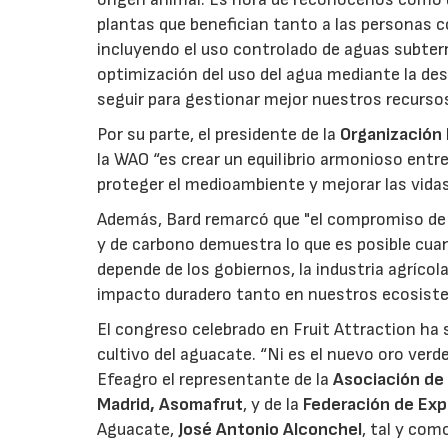
plantas que benefician tanto a las personas 
incluyendo el uso controlado de aguas subterrán
optimización del uso del agua mediante la de
seguir para gestionar mejor nuestros recurs
Por su parte, el presidente de la
Organización
la WAO “es crear un equilibrio armonioso entr
proteger el medioambiente y mejorar las vidas
Además, Bard remarcó que "el compromiso de la
y de carbono demuestra lo que es posible cuan
depende de los gobiernos, la industria agrícol
impacto duradero tanto en nuestros ecosiste
El congreso celebrado en Fruit Attraction ha
cultivo del aguacate. “Ni es el nuevo oro ver
Efeagro el representante de la
Asociación de
Madrid, Asomafrut
, y de la
Federación de Exp
Aguacate,
José Antonio Alconchel
, tal y co