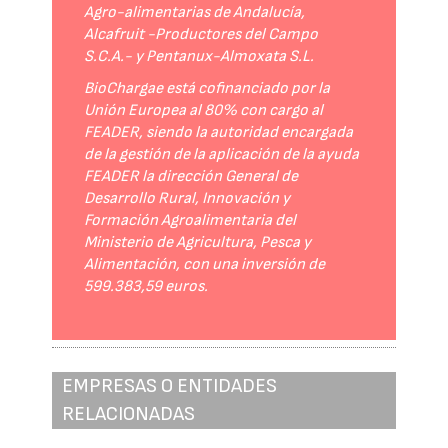
Agro-alimentarias de Andalucía,
Alcafruit -Productores del Campo
S.C.A.- y Pentanux-Almoxata S.L.
BioChargae está cofinanciado por la
Unión Europea al 80% con cargo al
FEADER, siendo la autoridad encargada
de la gestión de la aplicación de la ayuda
FEADER la dirección General de
Desarrollo Rural, Innovación y
Formación Agroalimentaria del
Ministerio de Agricultura, Pesca y
Alimentación, con una inversión de
599.383,59 euros.
EMPRESAS O ENTIDADES
RELACIONADAS