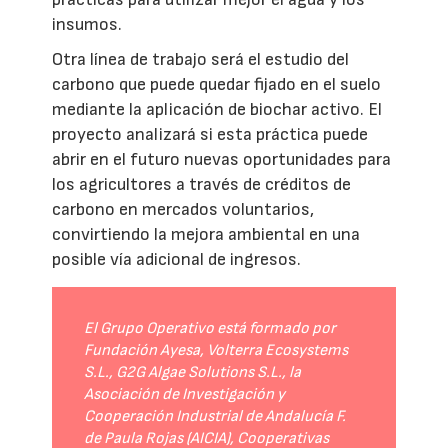
insumos.
Otra línea de trabajo será el estudio del
carbono que puede quedar fijado en el suelo
mediante la aplicación de biochar activo. El
proyecto analizará si esta práctica puede
abrir en el futuro nuevas oportunidades para
los agricultores a través de créditos de
carbono en mercados voluntarios,
convirtiendo la mejora ambiental en una
posible vía adicional de ingresos.
El Grupo Operativo está formado por
Fundación Ayesa, Volterra Ecosystems
S.L., G2G Algae Solutions S.L., la
Asociación de Investigación y
Cooperación Industrial de Andalucía F.
de Paula Rojas (AICIA), Cooperativas