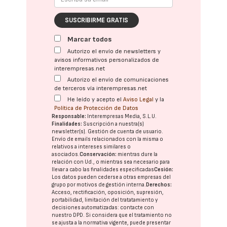
SUSCRIBIRME GRATIS
Marcar todos
Autorizo el envío de newsletters y
avisos informativos personalizados de
interempresas.net
Autorizo el envío de comunicaciones
de terceros vía interempresas.net
He leído y acepto el
Aviso Legal
y la
Política de Protección de Datos
Responsable:
Interempresas Media, S.L.U.
Finalidades:
Suscripción a nuestra(s)
newsletter(s). Gestión de cuenta de usuario.
Envío de emails relacionados con la misma o
relativos a intereses similares o
asociados.
Conservación:
mientras dure la
relación con Ud., o mientras sea necesario para
llevar a cabo las finalidades especificadas
Cesión:
Los datos pueden cederse a otras
empresas del
grupo
por motivos de gestión interna.
Derechos:
Acceso, rectificación, oposición, supresión,
portabilidad, limitación del tratatamiento y
decisiones automatizadas:
contacte con
nuestro DPD
. Si considera que el tratamiento no
se ajusta a la normativa vigente, puede presentar