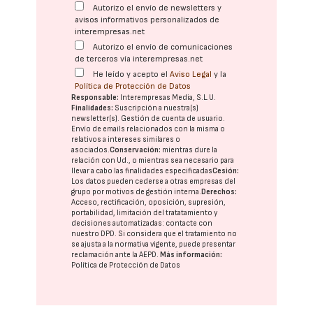
Autorizo el envío de newsletters y
avisos informativos personalizados de
interempresas.net
Autorizo el envío de comunicaciones
de terceros vía interempresas.net
He leído y acepto el
Aviso Legal
y la
Política de Protección de Datos
Responsable:
Interempresas Media, S.L.U.
Finalidades:
Suscripción a nuestra(s)
newsletter(s). Gestión de cuenta de usuario.
Envío de emails relacionados con la misma o
relativos a intereses similares o
asociados.
Conservación:
mientras dure la
relación con Ud., o mientras sea necesario para
llevar a cabo las finalidades especificadas
Cesión:
Los datos pueden cederse a otras
empresas del
grupo
por motivos de gestión interna.
Derechos:
Acceso, rectificación, oposición, supresión,
portabilidad, limitación del tratatamiento y
decisiones automatizadas:
contacte con
nuestro DPD
. Si considera que el tratamiento no
se ajusta a la normativa vigente, puede presentar
reclamación ante la
AEPD
.
Más información:
Política de Protección de Datos