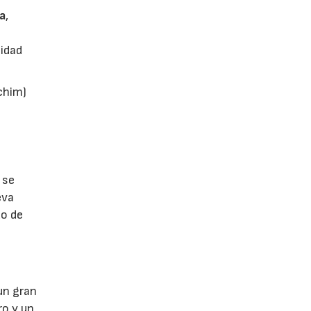
a
,
sidad
chim)
 se
eva
do de
s
 un gran
ro y un