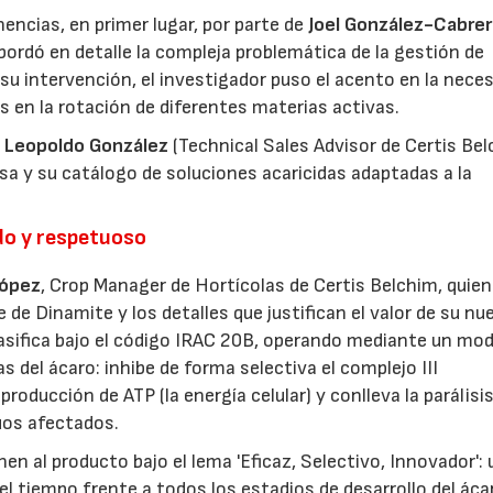
encias, en primer lugar, por parte de
Joel González-Cabrer
abordó en detalle la compleja problemática de la gestión de
 su intervención, el investigador puso el acento en la nece
s en la rotación de diferentes materias activas.
y
Leopoldo González
(Technical Sales Advisor de Certis Bel
esa y su catálogo de soluciones acaricidas adaptadas a la
do y respetuoso
López
, Crop Manager de Hortícolas de Certis Belchim, quien
 de Dinamite y los detalles que justifican el valor de su nu
lasifica bajo el código IRAC 20B, operando mediante un mo
s del ácaro: inhibe de forma selectiva el complejo III
roducción de ATP (la energía celular) y conlleva la parálisi
duos afectados.
nen al producto bajo el lema 'Eficaz, Selectivo, Innovador':
el tiempo frente a todos los estadios de desarrollo del áca