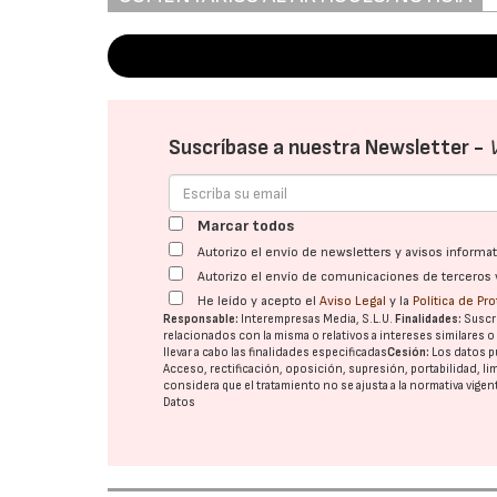
Suscríbase a nuestra Newsletter -
Marcar todos
Autorizo el envío de newsletters y avisos inform
Autorizo el envío de comunicaciones de terceros 
He leído y acepto el
Aviso Legal
y la
Política de Pr
Responsable:
Interempresas Media, S.L.U.
Finalidades:
Suscri
relacionados con la misma o relativos a intereses similares 
llevar a cabo las finalidades especificadas
Cesión:
Los datos p
Acceso, rectificación, oposición, supresión, portabilidad, l
considera que el tratamiento no se ajusta a la normativa vige
Datos