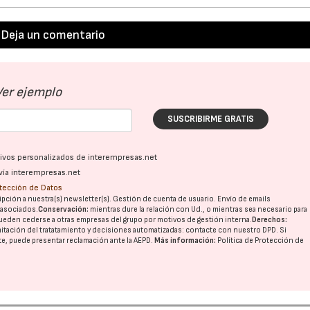
Deja un comentario
Ver ejemplo
SUSCRIBIRME GRATIS
ativos personalizados de interempresas.net
vía interempresas.net
23/07/2026
30/07/2026
otección de Datos
pción a nuestra(s) newsletter(s). Gestión de cuenta de usuario. Envío de emails
o asociados.
Conservación:
mientras dure la relación con Ud., o mientras sea necesario para
ueden cederse a otras
empresas del grupo
por motivos de gestión interna.
Derechos:
imitación del tratatamiento y decisiones automatizadas:
contacte con nuestro DPD
. Si
nte, puede presentar reclamación ante la
AEPD
.
Más información:
Política de Protección de