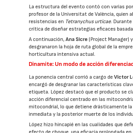
La estructura del evento contó con varias pon
profesor de la Universitat de València, quien 
resistencias en
Tetranychus urticae
. Durante
crítica de diseñar estrategias eficaces basada
A continuación,
Ana Sicre
(Project Manager) 
desgranaron la hoja de ruta global de la empr
horticultura intensiva actual.
Dinamite: Un modo de acción diferencia
La ponencia central corrió a cargo de
Víctor 
encargó de desgranar las características clave
etiqueta. López destacó que el producto se c
acción diferencial centrado en las mitocondria
mitocondrial, lo que detiene drásticamente la p
inmediata y la posterior muerte de los indivi
López hizo hincapié en las cualidades que defi
efecto de choque, una eficacia prolongada en 