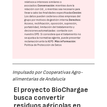
relativos a intereses similares o
asociados.
Conservación:
mientras dure la
relación con Ud., o mientras sea necesario para
llevar a cabo las finalidades especificadas
Cesión:
Los datos pueden cederse a otras
empresas del
grupo
por motivos de gestión interna.
Derechos:
Acceso, rectificación, oposición, supresión,
portabilidad, limitación del tratatamiento y
decisiones automatizadas:
contacte con
nuestro DPD
. Si considera que el tratamiento no
se ajusta a la normativa vigente, puede presentar
reclamación ante la
AEPD
.
Más información:
Política de Protección de Datos
Impulsado por Cooperativas Agro-
alimentarias de Andalucía
El proyecto BioChargae
busca convertir
residuos agrícolas en