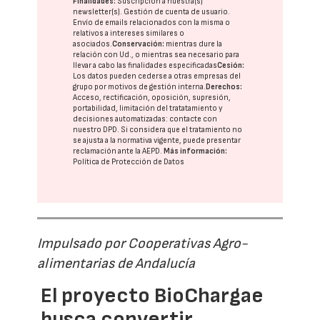
Finalidades:
Suscripción a nuestra(s)
newsletter(s). Gestión de cuenta de usuario.
Envío de emails relacionados con la misma o
relativos a intereses similares o
asociados.
Conservación:
mientras dure la
relación con Ud., o mientras sea necesario para
llevar a cabo las finalidades especificadas
Cesión:
Los datos pueden cederse a otras
empresas del
grupo
por motivos de gestión interna.
Derechos:
Acceso, rectificación, oposición, supresión,
portabilidad, limitación del tratatamiento y
decisiones automatizadas:
contacte con
nuestro DPD
. Si considera que el tratamiento no
se ajusta a la normativa vigente, puede presentar
reclamación ante la
AEPD
.
Más información:
Política de Protección de Datos
Impulsado por Cooperativas Agro-
alimentarias de Andalucía
El proyecto BioChargae
busca convertir