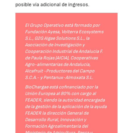
posible vía adicional de ingresos.
El Grupo Operativo está formado por
Fundación Ayesa, Volterra Ecosystems
S.L., G2G Algae Solutions S.L., la
Asociación de Investigación y
Cooperación Industrial de Andalucía F.
de Paula Rojas (AICIA), Cooperativas
Agro-alimentarias de Andalucía,
Alcafruit -Productores del Campo
S.C.A.- y Pentanux-Almoxata S.L.
BioChargae está cofinanciado por la
Unión Europea al 80% con cargo al
FEADER, siendo la autoridad encargada
de la gestión de la aplicación de la ayuda
FEADER la dirección General de
Desarrollo Rural, Innovación y
Formación Agroalimentaria del
Ministerio de Agricultura, Pesca y