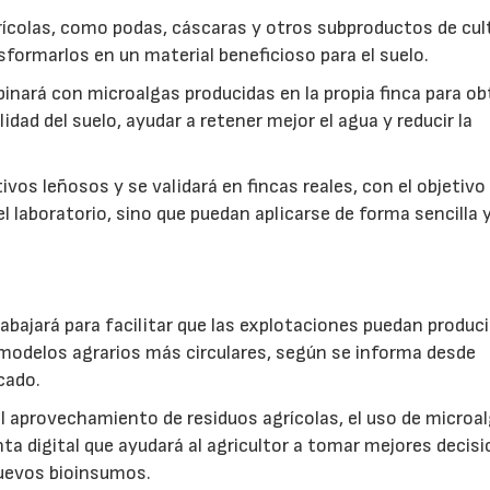
ícolas, como podas, cáscaras y otros subproductos de cul
formarlos en un material beneficioso para el suelo.
inará con microalgas producidas en la propia finca para o
idad del suelo, ayudar a retener mejor el agua y reducir la
vos leñosos y se validará en fincas reales, con el objetivo
l laboratorio, sino que puedan aplicarse de forma sencilla y
abajará para facilitar que las explotaciones puedan produci
modelos agrarios más circulares, según se informa desde
cado.
: el aprovechamiento de residuos agrícolas, el uso de microa
ta digital que ayudará al agricultor a tomar mejores decis
 nuevos bioinsumos.