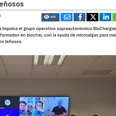
leñosos
6
905
a
impulsa el grupo operativo supraautonómico BioChargae
ormados en biochar, con la ayuda de microalgas para mej
vos leñosos.