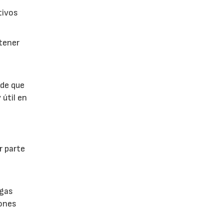
tivos
btener
 de que
 útil en
r parte
lgas
iones