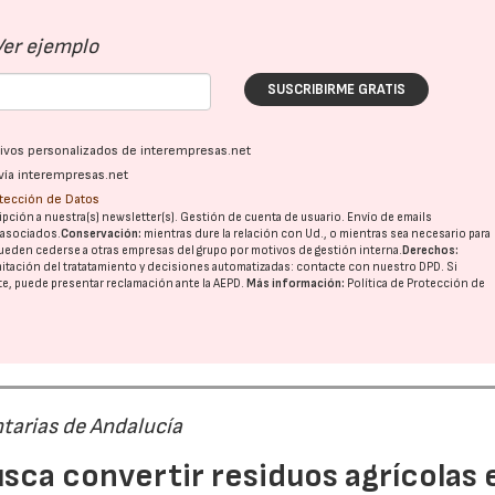
Ver ejemplo
SUSCRIBIRME GRATIS
ativos personalizados de interempresas.net
vía interempresas.net
otección de Datos
pción a nuestra(s) newsletter(s). Gestión de cuenta de usuario. Envío de emails
o asociados.
Conservación:
mientras dure la relación con Ud., o mientras sea necesario para
ueden cederse a otras
empresas del grupo
por motivos de gestión interna.
Derechos:
imitación del tratatamiento y decisiones automatizadas:
contacte con nuestro DPD
. Si
nte, puede presentar reclamación ante la
AEPD
.
Más información:
Política de Protección de
tarias de Andalucía
sca convertir residuos agrícolas 