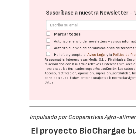
Suscríbase a nuestra Newsletter -
Marcar todos
Autorizo el envío de newsletters y avisos inform
Autorizo el envío de comunicaciones de terceros 
He leído y acepto el
Aviso Legal
y la
Política de Pr
Responsable:
Interempresas Media, S.L.U.
Finalidades:
Suscri
relacionados con la misma o relativos a intereses similares 
llevar a cabo las finalidades especificadas
Cesión:
Los datos p
Acceso, rectificación, oposición, supresión, portabilidad, l
considera que el tratamiento no se ajusta a la normativa vige
Datos
Impulsado por Cooperativas Agro-alimen
El proyecto BioChargae bu