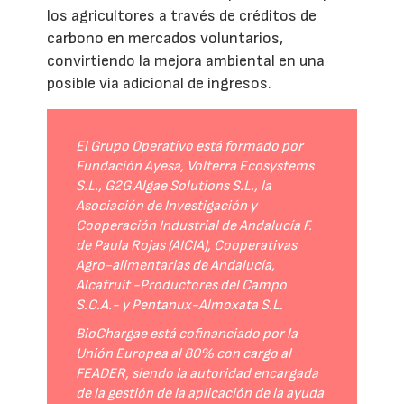
los agricultores a través de créditos de
carbono en mercados voluntarios,
convirtiendo la mejora ambiental en una
posible vía adicional de ingresos.
El Grupo Operativo está formado por
Fundación Ayesa, Volterra Ecosystems
S.L., G2G Algae Solutions S.L., la
Asociación de Investigación y
Cooperación Industrial de Andalucía F.
de Paula Rojas (AICIA), Cooperativas
Agro-alimentarias de Andalucía,
Alcafruit -Productores del Campo
S.C.A.- y Pentanux-Almoxata S.L.
BioChargae está cofinanciado por la
Unión Europea al 80% con cargo al
FEADER, siendo la autoridad encargada
de la gestión de la aplicación de la ayuda