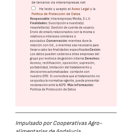
de terceros vía interempresas.net
He leído y acepto el
Aviso Legal
y la
Política de Protección de Datos
Responsable:
Interempresas Media, S.L.U.
Finalidades:
Suscripción a nuestra(s)
newsletter(s). Gestión de cuenta de usuario.
Envío de emails relacionados con la misma o
relativos a intereses similares o
asociados.
Conservación:
mientras dure la
relación con Ud., o mientras sea necesario para
llevar a cabo las finalidades especificadas
Cesión:
Los datos pueden cederse a otras
empresas del
grupo
por motivos de gestión interna.
Derechos:
Acceso, rectificación, oposición, supresión,
portabilidad, limitación del tratatamiento y
decisiones automatizadas:
contacte con
nuestro DPD
. Si considera que el tratamiento no
se ajusta a la normativa vigente, puede presentar
reclamación ante la
AEPD
.
Más información:
Política de Protección de Datos
Impulsado por Cooperativas Agro-
alimentarias de Andalucía