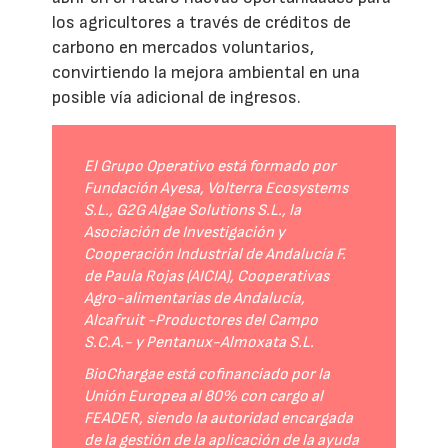
los agricultores a través de créditos de
carbono en mercados voluntarios,
convirtiendo la mejora ambiental en una
posible vía adicional de ingresos.
El Grupo Operativo está formado por
Fundación Ayesa, Volterra Ecosystems
S.L., G2G Algae Solutions S.L., la
Asociación de Investigación y
Cooperación Industrial de Andalucía F.
de Paula Rojas (AICIA), Cooperativas
Agro-alimentarias de Andalucía,
Alcafruit -Productores del Campo
S.C.A.- y Pentanux-Almoxata S.L.
BioChargae está cofinanciado por la
Unión Europea al 80% con cargo al
FEADER, siendo la autoridad encargada
de la gestión de la aplicación de la ayuda