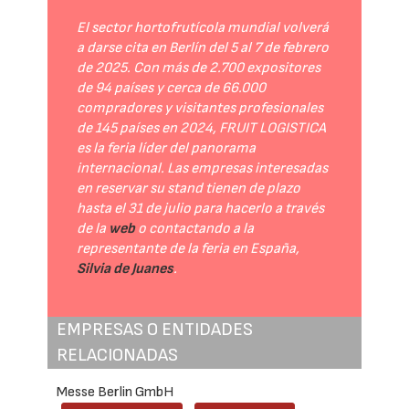
El sector hortofrutícola mundial volverá
a darse cita en Berlín del 5 al 7 de febrero
de 2025. Con más de 2.700 expositores
de 94 países y cerca de 66.000
compradores y visitantes profesionales
de 145 países en 2024, FRUIT LOGISTICA
es la feria líder del panorama
internacional. Las empresas interesadas
en reservar su stand tienen de plazo
hasta el 31 de julio para hacerlo a través
de la
web
o contactando a la
representante de la feria en España,
Silvia de Juanes
.
EMPRESAS O ENTIDADES
RELACIONADAS
Messe Berlin GmbH