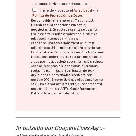
de terceros vía interempresas.net
He leído y acepto el
Aviso Legal
y la
Política de Protección de Datos
Responsable:
Interempresas Media, S.L.U.
Finalidades:
Suscripción a nuestra(s)
newsletter(s). Gestión de cuenta de usuario.
Envío de emails relacionados con la misma o
relativos a intereses similares o
asociados.
Conservación:
mientras dure la
relación con Ud., o mientras sea necesario para
llevar a cabo las finalidades especificadas
Cesión:
Los datos pueden cederse a otras
empresas del
grupo
por motivos de gestión interna.
Derechos:
Acceso, rectificación, oposición, supresión,
portabilidad, limitación del tratatamiento y
decisiones automatizadas:
contacte con
nuestro DPD
. Si considera que el tratamiento no
se ajusta a la normativa vigente, puede presentar
reclamación ante la
AEPD
.
Más información:
Política de Protección de Datos
Impulsado por Cooperativas Agro-