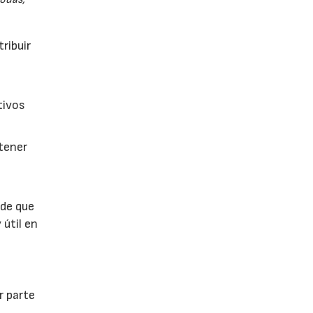
ribuir
tivos
btener
 de que
 útil en
r parte