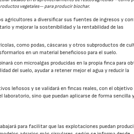
productos vegetales— para producir biochar.
s agricultores a diversificar sus fuentes de ingresos y cont
rio y mejorar la sostenibilidad y la rentabilidad de las
ícolas, como podas, cáscaras y otros subproductos de cul
formarlos en un material beneficioso para el suelo.
inará con microalgas producidas en la propia finca para o
idad del suelo, ayudar a retener mejor el agua y reducir la
vos leñosos y se validará en fincas reales, con el objetivo
l laboratorio, sino que puedan aplicarse de forma sencilla y
abajará para facilitar que las explotaciones puedan produci
modelos agrarios más circulares, según se informa desde