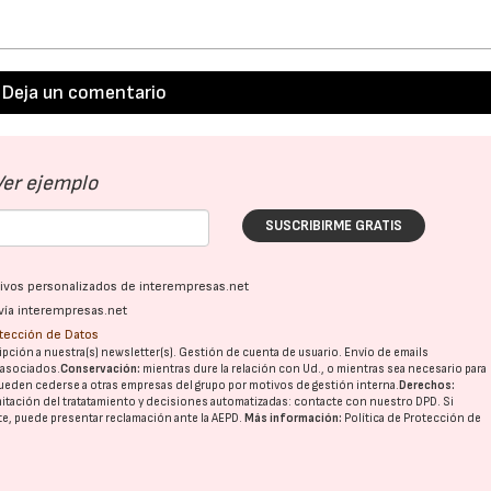
Deja un comentario
Ver ejemplo
SUSCRIBIRME GRATIS
ativos personalizados de interempresas.net
vía interempresas.net
otección de Datos
pción a nuestra(s) newsletter(s). Gestión de cuenta de usuario. Envío de emails
o asociados.
Conservación:
mientras dure la relación con Ud., o mientras sea necesario para
ueden cederse a otras
empresas del grupo
por motivos de gestión interna.
Derechos:
imitación del tratatamiento y decisiones automatizadas:
contacte con nuestro DPD
. Si
nte, puede presentar reclamación ante la
AEPD
.
Más información:
Política de Protección de