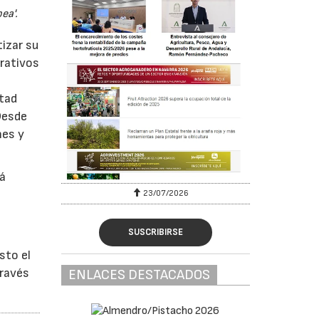
ea'.
izar su
erativos
ltad
Desde
nes y
tá
23/07/2026
SUSCRIBIRSE
sto el
través
ENLACES DESTACADOS