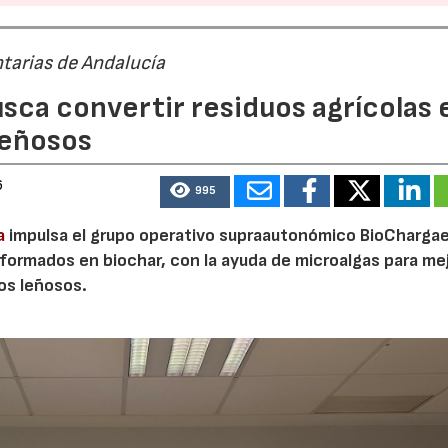
tarias de Andalucía
sca convertir residuos agrícolas 
leñosos
6
995
a
impulsa el grupo operativo supraautonómico BioChargae
ormados en biochar, con la ayuda de microalgas para mej
vos leñosos.