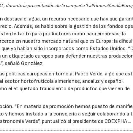
L, durante la presentación de la campaña 'LaPrimeraSandíaEurop
n destaca el agua, un recurso necesario que hay que garant
y precio. Además, se habló sobre la gestión de los fondos op
xistente tanto para productores como para empresas; la
rceros en nuestro mercado natural que es Europa; la dificu
 que ya habían sido incorporados como Estados Unidos. “
 un etiquetado europeo para defender nuestras produccio
s”, señaló González.
as políticas europeas en torno al Pacto Verde, algo que es
l sector hortofrutícola almeriense, andaluz y español.
23/07/2026
30/07/2026
mo el etiquetado fraudulento de productos que vienen de
moción. “En materia de promoción hemos puesto de manifie
 y hemos instado a la consejería a seguir colaborando a 
Gastronomía Verde”, puntualizó el presidente de COEXPHAL.