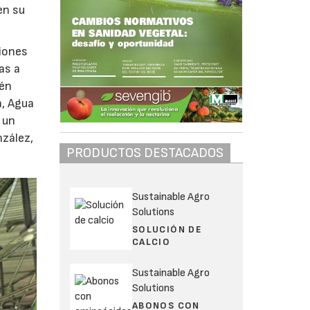
en su
ciones
as a
ién
a, Agua
 un
nzález,
PRODUCTOS DESTACADOS
Sustainable Agro
Solutions
SOLUCIÓN DE
CALCIO
Sustainable Agro
Solutions
ABONOS CON