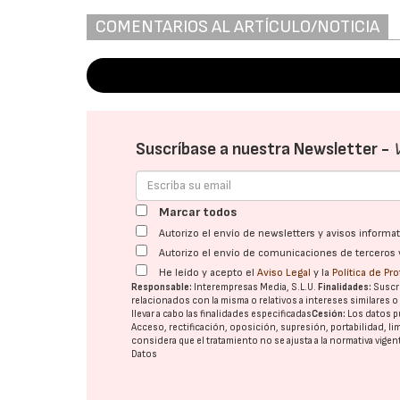
COMENTARIOS AL ARTÍCULO/NOTICIA
Suscríbase a nuestra Newsletter -
Marcar todos
Autorizo el envío de newsletters y avisos inform
Autorizo el envío de comunicaciones de terceros 
He leído y acepto el
Aviso Legal
y la
Política de Pr
Responsable:
Interempresas Media, S.L.U.
Finalidades:
Suscri
relacionados con la misma o relativos a intereses similares 
llevar a cabo las finalidades especificadas
Cesión:
Los datos p
Acceso, rectificación, oposición, supresión, portabilidad, l
considera que el tratamiento no se ajusta a la normativa vige
Datos