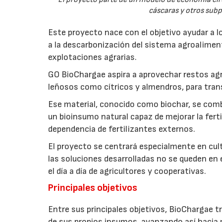
cáscaras y otros sub
Este proyecto nace con el objetivo ayudar a lo
a la descarbonización del sistema agroalimenta
explotaciones agrarias.
GO BioChargae aspira a aprovechar restos agr
leñosos como cítricos y almendros, para trans
Ese material, conocido como biochar, se comb
un bioinsumo natural capaz de mejorar la fertil
dependencia de fertilizantes externos.
El proyecto se centrará especialmente en culti
las soluciones desarrolladas no se queden en e
el día a día de agricultores y cooperativas.
Principales objetivos
Entre sus principales objetivos, BioChargae tr
de sus propios insumos, avanzando así hacia 