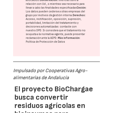
asociados.
Conservación:
mientras dure la
relación con Ud., o mientras sea necesario para
llevar a cabo las finalidades especificadas
Cesión:
Los datos pueden cederse a otras
empresas del
grupo
por motivos de gestión interna.
Derechos:
Acceso, rectificación, oposición, supresión,
portabilidad, limitación del tratatamiento y
decisiones automatizadas:
contacte con
nuestro DPD
. Si considera que el tratamiento no
se ajusta a la normativa vigente, puede presentar
reclamación ante la
AEPD
.
Más información:
Política de Protección de Datos
Impulsado por Cooperativas Agro-
alimentarias de Andalucía
El proyecto BioChargae
busca convertir
residuos agrícolas en