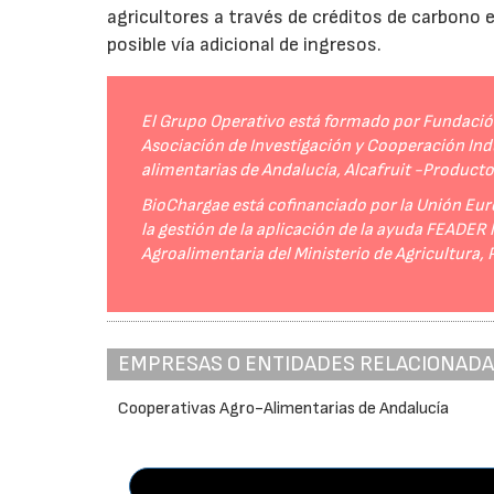
agricultores a través de créditos de carbono
posible vía adicional de ingresos.
El Grupo Operativo está formado por Fundación 
Asociación de Investigación y Cooperación Indu
alimentarias de Andalucía, Alcafruit -Product
BioChargae está cofinanciado por la Unión Eur
la gestión de la aplicación de la ayuda FEADER
Agroalimentaria del Ministerio de Agricultura,
EMPRESAS O ENTIDADES RELACIONAD
Cooperativas Agro-Alimentarias de Andalucía