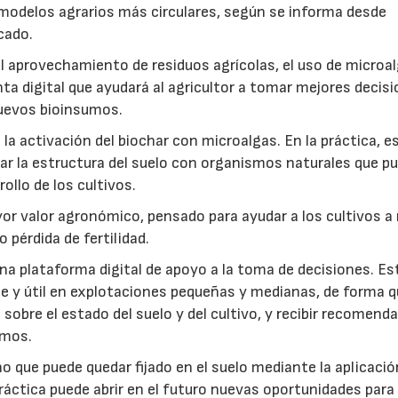
modelos agrarios más circulares, según se informa desde
cado.
: el aprovechamiento de residuos agrícolas, el uso de microa
ta digital que ayudará al agricultor a tomar mejores decis
 nuevos bioinsumos.
a activación del biochar con microalgas. En la práctica, e
rar la estructura del suelo con organismos naturales que p
rollo de los cultivos.
r valor agronómico, pensado para ayudar a los cultivos a r
 pérdida de fertilidad.
a plataforma digital de apoyo a la toma de decisiones. Es
e y útil en explotaciones pequeñas y medianas, de forma q
sobre el estado del suelo y del cultivo, y recibir recomend
umos.
no que puede quedar fijado en el suelo mediante la aplicació
práctica puede abrir en el futuro nuevas oportunidades para