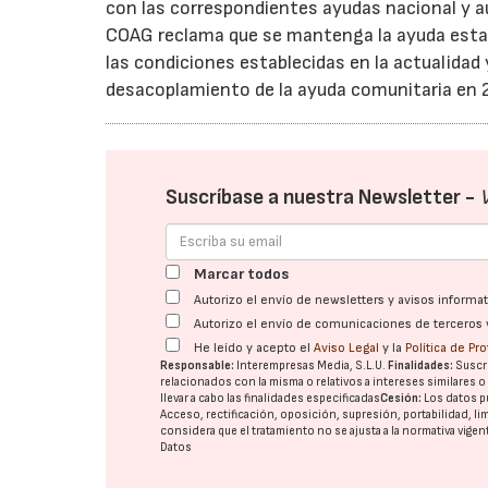
con las correspondientes ayudas nacional y a
COAG reclama que se mantenga la ayuda estata
las condiciones establecidas en la actualidad 
desacoplamiento de la ayuda comunitaria en 
Suscríbase a nuestra Newsletter -
Marcar todos
Autorizo el envío de newsletters y avisos inform
Autorizo el envío de comunicaciones de terceros 
He leído y acepto el
Aviso Legal
y la
Política de Pr
Responsable:
Interempresas Media, S.L.U.
Finalidades:
Suscri
relacionados con la misma o relativos a intereses similares 
llevar a cabo las finalidades especificadas
Cesión:
Los datos p
Acceso, rectificación, oposición, supresión, portabilidad, l
considera que el tratamiento no se ajusta a la normativa vige
Datos