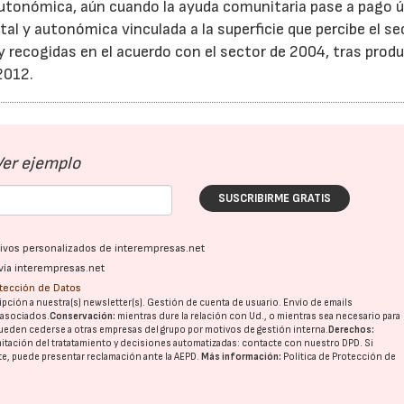
utonómica, aún cuando la ayuda comunitaria pase a pago ú
l y autonómica vinculada a la superficie que percibe el se
y recogidas en el acuerdo con el sector de 2004, tras produ
2012.
Ver ejemplo
SUSCRIBIRME GRATIS
ativos personalizados de interempresas.net
vía interempresas.net
otección de Datos
pción a nuestra(s) newsletter(s). Gestión de cuenta de usuario. Envío de emails
o asociados.
Conservación:
mientras dure la relación con Ud., o mientras sea necesario para
ueden cederse a otras
empresas del grupo
por motivos de gestión interna.
Derechos:
imitación del tratatamiento y decisiones automatizadas:
contacte con nuestro DPD
. Si
nte, puede presentar reclamación ante la
AEPD
.
Más información:
Política de Protección de