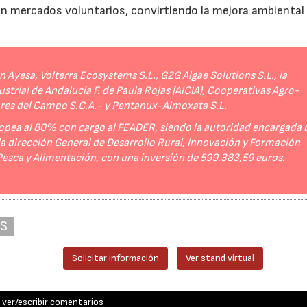
 en mercados voluntarios, convirtiendo la mejora ambiental
Ayesa, Volterra Ecosystems S.L., G2G Algae Solutions S.L., la
strial de Andalucía F. de Paula Rojas (AICIA), Cooperativas Agro-
ores del Campo S.C.A.- y Pentanux-Almoxata S.L.
opea al 80% con cargo al FEADER, siendo la autoridad encargada 
 la dirección General de Desarrollo Rural, Innovación y Formación
 Pesca y Alimentación, con una inversión de 599.383,59 euros.
AS
Solicitar información
Ver stand virtual
ver/escribir comentarios