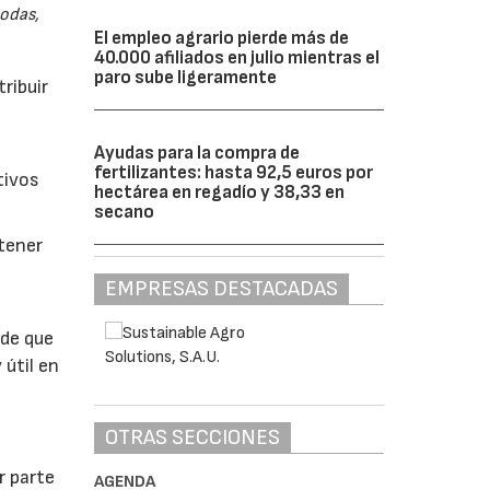
odas,
El empleo agrario pierde más de
40.000 afiliados en julio mientras el
paro sube ligeramente
ribuir
Ayudas para la compra de
fertilizantes: hasta 92,5 euros por
tivos
hectárea en regadío y 38,33 en
secano
btener
EMPRESAS DESTACADAS
 de que
 útil en
OTRAS SECCIONES
r parte
AGENDA