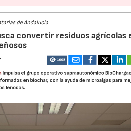
tarias de Andalucía
sca convertir residuos agrícolas 
leñosos
6
1008
a
impulsa el grupo operativo supraautonómico BioChargae
23/07/2026
30/07/2026
ormados en biochar, con la ayuda de microalgas para mej
vos leñosos.