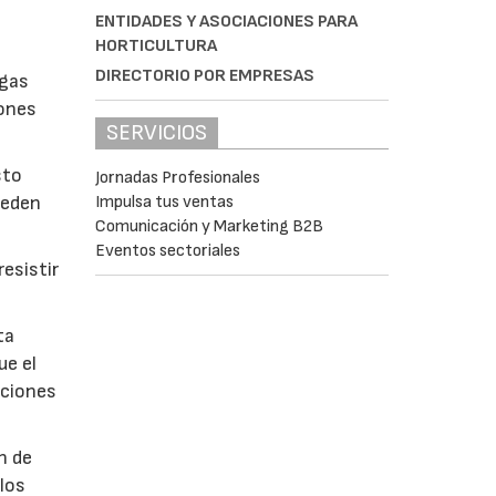
ENTIDADES Y ASOCIACIONES PARA
HORTICULTURA
DIRECTORIO POR EMPRESAS
lgas
iones
SERVICIOS
sto
Jornadas Profesionales
Impulsa tus ventas
ueden
Comunicación y Marketing B2B
Eventos sectoriales
esistir
ta
ue el
aciones
n de
 los