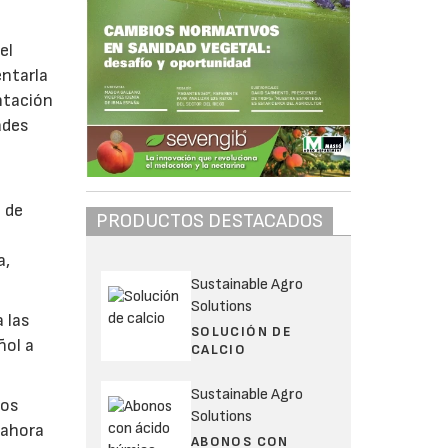
el
entarla
ntación
ades
 de
PRODUCTOS DESTACADOS
a,
Sustainable Agro
Solutions
 las
SOLUCIÓN DE
ñol a
CALCIO
Sustainable Agro
dos
Solutions
 ahora
ABONOS CON