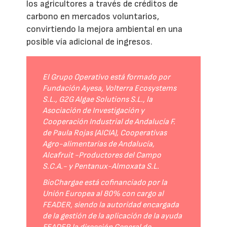
los agricultores a través de créditos de
carbono en mercados voluntarios,
convirtiendo la mejora ambiental en una
posible vía adicional de ingresos.
El Grupo Operativo está formado por
Fundación Ayesa, Volterra Ecosystems
S.L., G2G Algae Solutions S.L., la
Asociación de Investigación y
Cooperación Industrial de Andalucía F.
de Paula Rojas (AICIA), Cooperativas
Agro-alimentarias de Andalucía,
Alcafruit -Productores del Campo
S.C.A.- y Pentanux-Almoxata S.L.
BioChargae está cofinanciado por la
Unión Europea al 80% con cargo al
FEADER, siendo la autoridad encargada
de la gestión de la aplicación de la ayuda