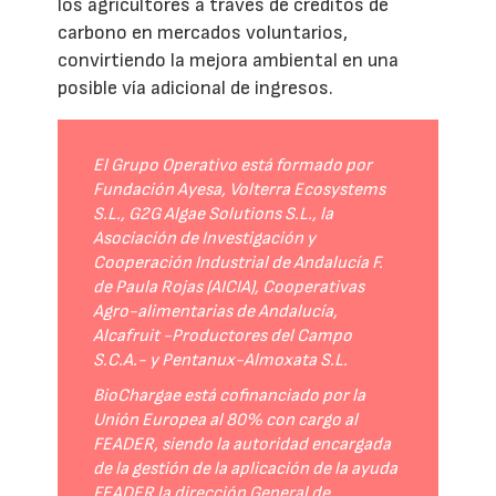
los agricultores a través de créditos de
carbono en mercados voluntarios,
convirtiendo la mejora ambiental en una
posible vía adicional de ingresos.
El Grupo Operativo está formado por
Fundación Ayesa, Volterra Ecosystems
S.L., G2G Algae Solutions S.L., la
Asociación de Investigación y
Cooperación Industrial de Andalucía F.
de Paula Rojas (AICIA), Cooperativas
Agro-alimentarias de Andalucía,
Alcafruit -Productores del Campo
S.C.A.- y Pentanux-Almoxata S.L.
BioChargae está cofinanciado por la
Unión Europea al 80% con cargo al
FEADER, siendo la autoridad encargada
de la gestión de la aplicación de la ayuda
FEADER la dirección General de