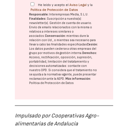
He leído y acepto el
Aviso Legal
y la
Política de Protección de Datos
Responsable:
Interempresas Media, S.L.U.
Finalidades:
Suscripción a nuestra(s)
newsletter(s). Gestión de cuenta de usuario.
Envío de emails relacionados con la misma o
relativos a intereses similares o
asociados.
Conservación:
mientras dure la
relación con Ud., o mientras sea necesario para
llevar a cabo las finalidades especificadas
Cesión:
Los datos pueden cederse a otras
empresas del
grupo
por motivos de gestión interna.
Derechos:
Acceso, rectificación, oposición, supresión,
portabilidad, limitación del tratatamiento y
decisiones automatizadas:
contacte con
nuestro DPD
. Si considera que el tratamiento no
se ajusta a la normativa vigente, puede presentar
reclamación ante la
AEPD
.
Más información:
Política de Protección de Datos
Impulsado por Cooperativas Agro-
alimentarias de Andalucía