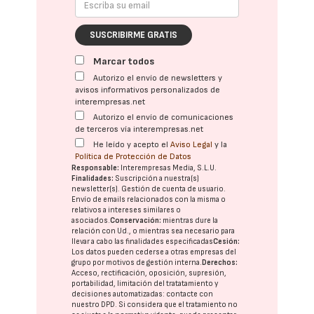
SUSCRIBIRME GRATIS
Marcar todos
Autorizo el envío de newsletters y
avisos informativos personalizados de
interempresas.net
Autorizo el envío de comunicaciones
de terceros vía interempresas.net
He leído y acepto el
Aviso Legal
y la
Política de Protección de Datos
Responsable:
Interempresas Media, S.L.U.
Finalidades:
Suscripción a nuestra(s)
newsletter(s). Gestión de cuenta de usuario.
Envío de emails relacionados con la misma o
relativos a intereses similares o
asociados.
Conservación:
mientras dure la
relación con Ud., o mientras sea necesario para
llevar a cabo las finalidades especificadas
Cesión:
Los datos pueden cederse a otras
empresas del
grupo
por motivos de gestión interna.
Derechos:
Acceso, rectificación, oposición, supresión,
portabilidad, limitación del tratatamiento y
decisiones automatizadas:
contacte con
nuestro DPD
. Si considera que el tratamiento no