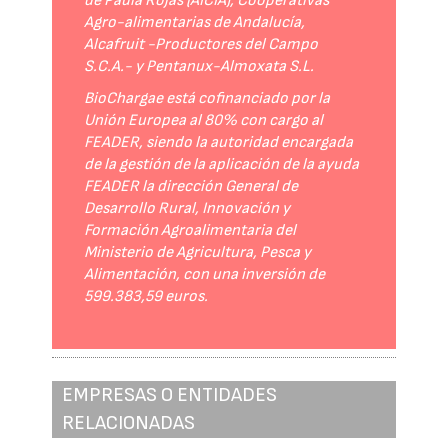
de Paula Rojas (AICIA), Cooperativas
Agro-alimentarias de Andalucía,
Alcafruit -Productores del Campo
S.C.A.- y Pentanux-Almoxata S.L.
BioChargae está cofinanciado por la
Unión Europea al 80% con cargo al
FEADER, siendo la autoridad encargada
de la gestión de la aplicación de la ayuda
FEADER la dirección General de
Desarrollo Rural, Innovación y
Formación Agroalimentaria del
Ministerio de Agricultura, Pesca y
Alimentación, con una inversión de
599.383,59 euros.
EMPRESAS O ENTIDADES
RELACIONADAS