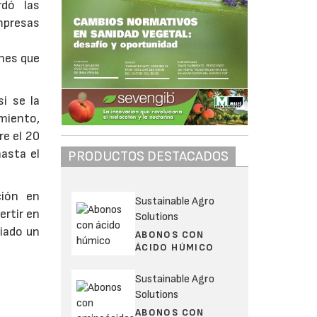
rdó las
mpresas
ones que
i se la
imiento,
re el 20
asta el
PRODUCTOS DESTACADOS
ción en
Sustainable Agro
ertir en
Solutions
ciado un
ABONOS CON
ÁCIDO HÚMICO
Sustainable Agro
Solutions
ABONOS CON