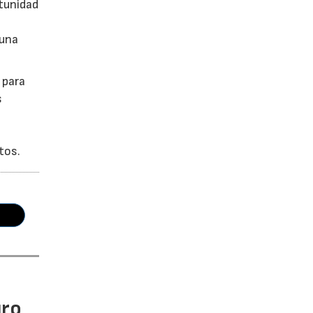
tunidad
 una
 para
s
tos.
uro