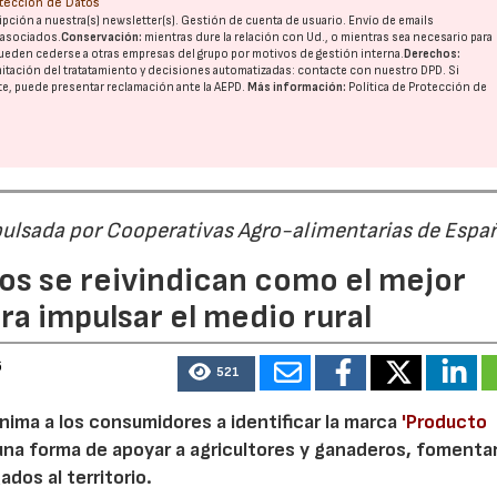
otección de Datos
pción a nuestra(s) newsletter(s). Gestión de cuenta de usuario. Envío de emails
o asociados.
Conservación:
mientras dure la relación con Ud., o mientras sea necesario para
ueden cederse a otras
empresas del grupo
por motivos de gestión interna.
Derechos:
imitación del tratatamiento y decisiones automatizadas:
contacte con nuestro DPD
. Si
nte, puede presentar reclamación ante la
AEPD
.
Más información:
Política de Protección de
pulsada por Cooperativas Agro-alimentarias de Espa
os se reivindican como el mejor
23/07/2026
30/07/2026
a impulsar el medio rural
6
521
nima a los consumidores a identificar la marca
'Producto
a forma de apoyar a agricultores y ganaderos, fomentar
ados al territorio.