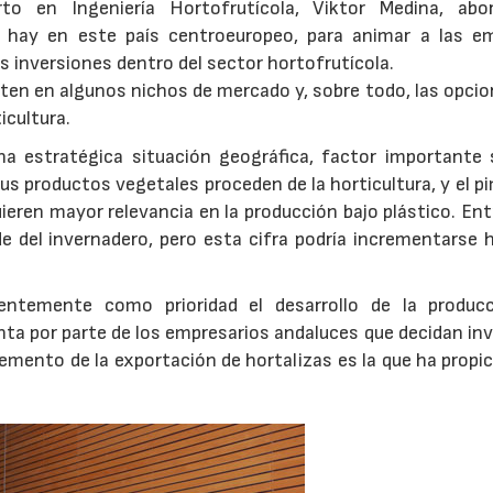
rto en Ingeniería Hortofrutícola, Viktor Medina, abo
 hay en este país centroeuropeo, para animar a las e
s inversiones dentro del sector hortofrutícola.
sten en algunos nichos de mercado y, sobre todo, las opci
icultura.
a estratégica situación geográfica, factor importante s
s productos vegetales proceden de la horticultura, y el p
eren mayor relevancia en la producción bajo plástico. Ent
e del invernadero, pero esta cifra podría incrementarse h
entemente como prioridad el desarrollo de la produc
nta por parte de los empresarios andaluces que decidan inv
cremento de la exportación de hortalizas es la que ha propi