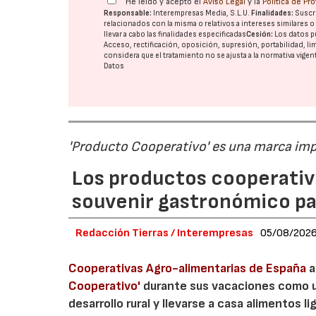
He leído y acepto el
Aviso Legal
y la
Política de Pr
Responsable:
Interempresas Media, S.L.U.
Finalidades:
Suscri
relacionados con la misma o relativos a intereses similares 
llevar a cabo las finalidades especificadas
Cesión:
Los datos p
Acceso, rectificación, oposición, supresión, portabilidad, l
considera que el tratamiento no se ajusta a la normativa vige
Datos
'Producto Cooperativo' es una marca im
Los productos cooperativ
souvenir gastronómico par
Redacción Tierras / Interempresas
05/08/202
Cooperativas Agro-alimentarias de España
a
Cooperativo'
durante sus vacaciones como un
desarrollo rural y llevarse a casa alimentos lig