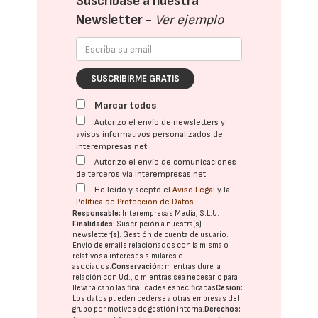
Suscríbase a nuestra
Newsletter -
Ver ejemplo
SUSCRIBIRME GRATIS
Marcar todos
Autorizo el envío de newsletters y
avisos informativos personalizados de
interempresas.net
Autorizo el envío de comunicaciones
de terceros vía interempresas.net
He leído y acepto el
Aviso Legal
y la
Política de Protección de Datos
Responsable:
Interempresas Media, S.L.U.
Finalidades:
Suscripción a nuestra(s)
newsletter(s). Gestión de cuenta de usuario.
Envío de emails relacionados con la misma o
relativos a intereses similares o
asociados.
Conservación:
mientras dure la
relación con Ud., o mientras sea necesario para
llevar a cabo las finalidades especificadas
Cesión:
Los datos pueden cederse a otras
empresas del
grupo
por motivos de gestión interna.
Derechos: