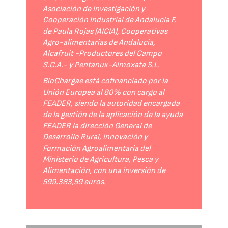
Asociación de Investigación y
Cooperación Industrial de Andalucía F.
de Paula Rojas (AICIA), Cooperativas
Agro-alimentarias de Andalucía,
Alcafruit -Productores del Campo
S.C.A.- y Pentanux-Almoxata S.L.
BioChargae está cofinanciado por la
Unión Europea al 80% con cargo al
FEADER, siendo la autoridad encargada
de la gestión de la aplicación de la ayuda
FEADER la dirección General de
Desarrollo Rural, Innovación y
Formación Agroalimentaria del
Ministerio de Agricultura, Pesca y
Alimentación, con una inversión de
599.383,59 euros.