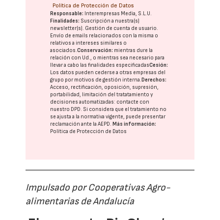
Política de Protección de Datos
Responsable:
Interempresas Media, S.L.U.
Finalidades:
Suscripción a nuestra(s)
newsletter(s). Gestión de cuenta de usuario.
Envío de emails relacionados con la misma o
relativos a intereses similares o
asociados.
Conservación:
mientras dure la
relación con Ud., o mientras sea necesario para
llevar a cabo las finalidades especificadas
Cesión:
Los datos pueden cederse a otras
empresas del
grupo
por motivos de gestión interna.
Derechos:
Acceso, rectificación, oposición, supresión,
portabilidad, limitación del tratatamiento y
decisiones automatizadas:
contacte con
nuestro DPD
. Si considera que el tratamiento no
se ajusta a la normativa vigente, puede presentar
reclamación ante la
AEPD
.
Más información:
Política de Protección de Datos
Impulsado por Cooperativas Agro-
alimentarias de Andalucía