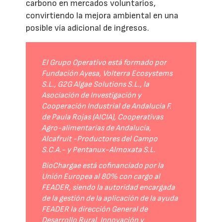
carbono en mercados voluntarios,
convirtiendo la mejora ambiental en una
posible vía adicional de ingresos.
El Grupo Operativo está formado por
Fundación Ayesa, Volterra Ecosystems
S.L., G2G Algae Solutions S.L., la
Asociación de Investigación y
Cooperación Industrial de Andalucía F.
de Paula Rojas (AICIA), Cooperativas
Agro-alimentarias de Andalucía,
Alcafruit -Productores del Campo
S.C.A.- y Pentanux-Almoxata S.L.
BioChargae está cofinanciado por la
Unión Europea al 80% con cargo al
FEADER, siendo la autoridad encargada
de la gestión de la aplicación de la ayuda
FEADER la dirección General de
Desarrollo Rural, Innovación y