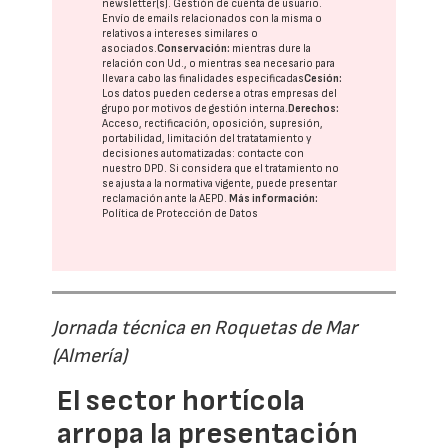
newsletter(s). Gestión de cuenta de usuario.
Envío de emails relacionados con la misma o
relativos a intereses similares o
asociados.
Conservación:
mientras dure la
relación con Ud., o mientras sea necesario para
llevar a cabo las finalidades especificadas
Cesión:
Los datos pueden cederse a otras
empresas del
grupo
por motivos de gestión interna.
Derechos:
Acceso, rectificación, oposición, supresión,
portabilidad, limitación del tratatamiento y
decisiones automatizadas:
contacte con
nuestro DPD
. Si considera que el tratamiento no
se ajusta a la normativa vigente, puede presentar
reclamación ante la
AEPD
.
Más información:
Política de Protección de Datos
Jornada técnica en Roquetas de Mar
(Almería)
El sector hortícola
arropa la presentación