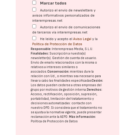
Marcar todos
Autorizo el envío de newsletters y
avisos informativos personalizados de
interempresas.net
Autorizo el envío de comunicaciones
de terceros vía interempresas.net
He leído y acepto el
Aviso Legal
y la
Política de Protección de Datos
Responsable:
Interempresas Media, S.L.U.
Finalidades:
Suscripción a nuestra(s)
newsletter(s). Gestión de cuenta de usuario.
Envío de emails relacionados con la misma o
relativos a intereses similares o
asociados.
Conservación:
mientras dure la
relación con Ud., o mientras sea necesario para
llevar a cabo las finalidades especificadas
Cesión:
Los datos pueden cederse a otras
empresas del
grupo
por motivos de gestión interna.
Derechos:
Acceso, rectificación, oposición, supresión,
portabilidad, limitación del tratatamiento y
decisiones automatizadas:
contacte con
nuestro DPD
. Si considera que el tratamiento no
se ajusta a la normativa vigente, puede presentar
reclamación ante la
AEPD
.
Más información:
Política de Protección de Datos