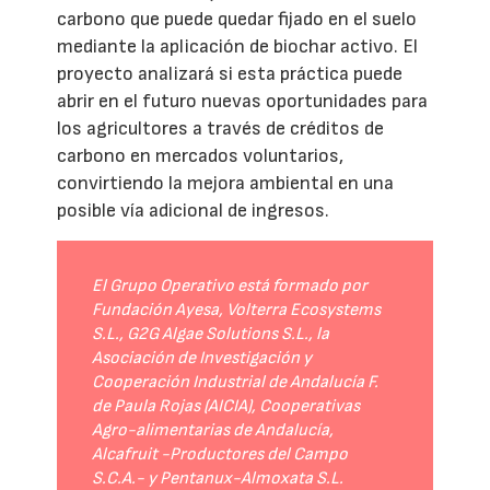
carbono que puede quedar fijado en el suelo
mediante la aplicación de biochar activo. El
proyecto analizará si esta práctica puede
abrir en el futuro nuevas oportunidades para
los agricultores a través de créditos de
carbono en mercados voluntarios,
convirtiendo la mejora ambiental en una
posible vía adicional de ingresos.
El Grupo Operativo está formado por
Fundación Ayesa, Volterra Ecosystems
S.L., G2G Algae Solutions S.L., la
Asociación de Investigación y
Cooperación Industrial de Andalucía F.
de Paula Rojas (AICIA), Cooperativas
Agro-alimentarias de Andalucía,
Alcafruit -Productores del Campo
S.C.A.- y Pentanux-Almoxata S.L.