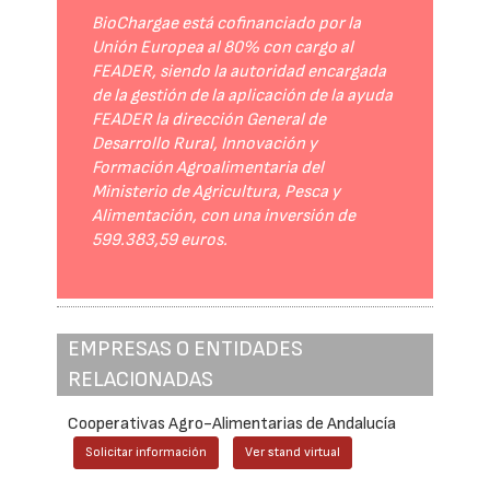
BioChargae está cofinanciado por la
Unión Europea al 80% con cargo al
FEADER, siendo la autoridad encargada
de la gestión de la aplicación de la ayuda
FEADER la dirección General de
Desarrollo Rural, Innovación y
Formación Agroalimentaria del
Ministerio de Agricultura, Pesca y
Alimentación, con una inversión de
599.383,59 euros.
EMPRESAS O ENTIDADES
RELACIONADAS
Cooperativas Agro-Alimentarias de Andalucía
Solicitar información
Ver stand virtual