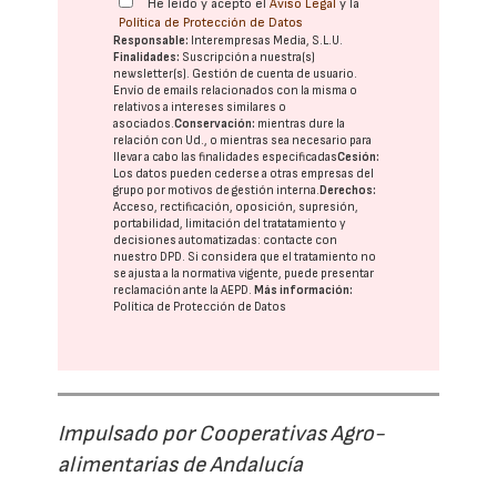
He leído y acepto el
Aviso Legal
y la
Política de Protección de Datos
Responsable:
Interempresas Media, S.L.U.
Finalidades:
Suscripción a nuestra(s)
newsletter(s). Gestión de cuenta de usuario.
Envío de emails relacionados con la misma o
relativos a intereses similares o
asociados.
Conservación:
mientras dure la
relación con Ud., o mientras sea necesario para
llevar a cabo las finalidades especificadas
Cesión:
Los datos pueden cederse a otras
empresas del
grupo
por motivos de gestión interna.
Derechos:
Acceso, rectificación, oposición, supresión,
portabilidad, limitación del tratatamiento y
decisiones automatizadas:
contacte con
nuestro DPD
. Si considera que el tratamiento no
se ajusta a la normativa vigente, puede presentar
reclamación ante la
AEPD
.
Más información:
Política de Protección de Datos
Impulsado por Cooperativas Agro-
alimentarias de Andalucía