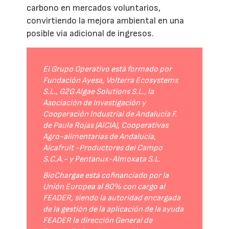
carbono en mercados voluntarios,
convirtiendo la mejora ambiental en una
posible vía adicional de ingresos.
El Grupo Operativo está formado por
Fundación Ayesa, Volterra Ecosystems
S.L., G2G Algae Solutions S.L., la
Asociación de Investigación y
Cooperación Industrial de Andalucía F.
de Paula Rojas (AICIA), Cooperativas
Agro-alimentarias de Andalucía,
Alcafruit -Productores del Campo
S.C.A.- y Pentanux-Almoxata S.L.
BioChargae está cofinanciado por la
Unión Europea al 80% con cargo al
FEADER, siendo la autoridad encargada
de la gestión de la aplicación de la ayuda
FEADER la dirección General de