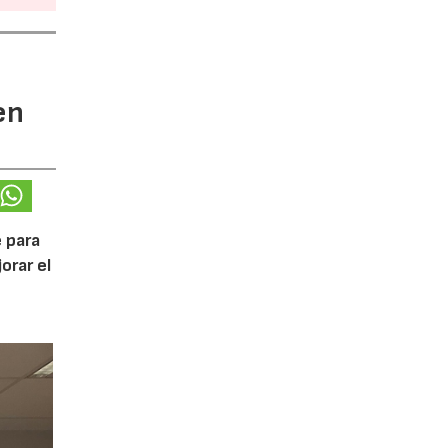
en
 para
orar el