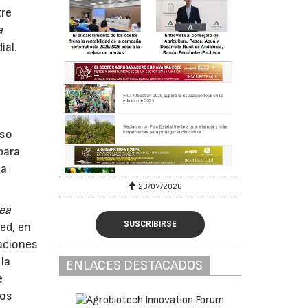
tre
a
ial.
aso
para
la
23/07/2026
ea
SUSCRIBIRSE
ed, en
laciones
la
ENLACES DESTACADOS
e
gos