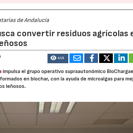
tarias de Andalucía
sca convertir residuos agrícolas 
leñosos
6
415
a
impulsa el grupo operativo supraautonómico BioChargae
ormados en biochar, con la ayuda de microalgas para mej
vos leñosos.