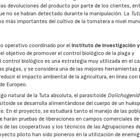
 las devoluciones del producto por parte de los clientes, en
que no se habían detectado durante la manipulación. La
Tut
os más importantes del cultivo de la tomatera a nivel mund
po operativo coordinado por el
Instituto de Investigación y
el objetivo de promover el control biológico de la plaga y
El control biológico es una estrategia muy utilizada en el c
as plagas, y se considera una de las mejores herramientas 
educir el impacto ambiental de la agricultura, en línea con 
rde Europeo.
23/07/2026
30/07/2026
go natural de la Tuta absoluta, el parasitoide
Dolichogenid
rasitoide se desarrolla alimentándose del cuerpo de un huésp
rte. En el proyecto, se estudiará tanto el manejo de las pob
 se harán pruebas de liberaciones en campos comerciales de 
s de las cooperativas y los técnicos de las Agrupaciones d
oyecto piloto han sido pioneros en la utilización de enemi