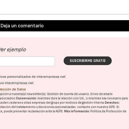
Deja un comentario
Ver ejemplo
SUSCRIBIRME GRATIS
ativos personalizados de interempresas.net
vía interempresas.net
otección de Datos
pción a nuestra(s) newsletter(s). Gestión de cuenta de usuario. Envío de emails
o asociados.
Conservación:
mientras dure la relación con Ud., o mientras sea necesario para
ueden cederse a otras
empresas del grupo
por motivos de gestión interna.
Derechos:
imitación del tratatamiento y decisiones automatizadas:
contacte con nuestro DPD
. Si
nte, puede presentar reclamación ante la
AEPD
.
Más información:
Política de Protección de