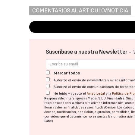
COMENTARIOS AL ARTÍCULO/NOTICIA
Suscríbase a nuestra Newsletter -
Marcar todos
Autorizo el envío de newsletters y avisos inform
Autorizo el envío de comunicaciones de terceros 
He leído y acepto el
Aviso Legal
y la
Política de Pr
Responsable:
Interempresas Media, S.L.U.
Finalidades:
Suscri
relacionados con la misma o relativos a intereses similares 
llevar a cabo las finalidades especificadas
Cesión:
Los datos p
Acceso, rectificación, oposición, supresión, portabilidad, l
considera que el tratamiento no se ajusta a la normativa vige
Datos