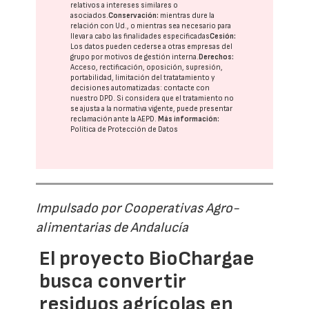
relativos a intereses similares o
asociados.
Conservación:
mientras dure la
relación con Ud., o mientras sea necesario para
llevar a cabo las finalidades especificadas
Cesión:
Los datos pueden cederse a otras
empresas del
grupo
por motivos de gestión interna.
Derechos:
Acceso, rectificación, oposición, supresión,
portabilidad, limitación del tratatamiento y
decisiones automatizadas:
contacte con
nuestro DPD
. Si considera que el tratamiento no
se ajusta a la normativa vigente, puede presentar
reclamación ante la
AEPD
.
Más información:
Política de Protección de Datos
Impulsado por Cooperativas Agro-
alimentarias de Andalucía
El proyecto BioChargae
busca convertir
residuos agrícolas en