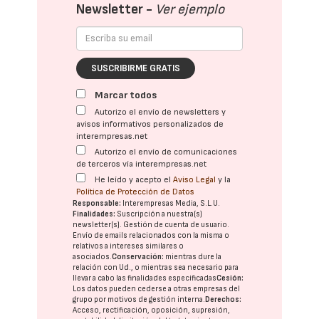
Newsletter -
Ver ejemplo
SUSCRIBIRME GRATIS
Marcar todos
Autorizo el envío de newsletters y
avisos informativos personalizados de
interempresas.net
Autorizo el envío de comunicaciones
de terceros vía interempresas.net
He leído y acepto el
Aviso Legal
y la
Política de Protección de Datos
Responsable:
Interempresas Media, S.L.U.
Finalidades:
Suscripción a nuestra(s)
newsletter(s). Gestión de cuenta de usuario.
Envío de emails relacionados con la misma o
relativos a intereses similares o
asociados.
Conservación:
mientras dure la
relación con Ud., o mientras sea necesario para
llevar a cabo las finalidades especificadas
Cesión:
Los datos pueden cederse a otras
empresas del
grupo
por motivos de gestión interna.
Derechos:
Acceso, rectificación, oposición, supresión,