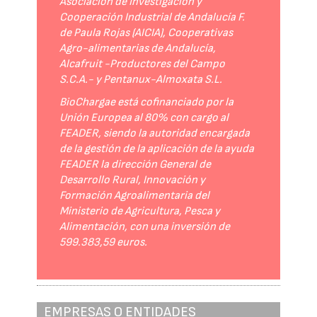
Asociación de Investigación y
Cooperación Industrial de Andalucía F.
de Paula Rojas (AICIA), Cooperativas
Agro-alimentarias de Andalucía,
Alcafruit -Productores del Campo
S.C.A.- y Pentanux-Almoxata S.L.
BioChargae está cofinanciado por la
Unión Europea al 80% con cargo al
FEADER, siendo la autoridad encargada
de la gestión de la aplicación de la ayuda
FEADER la dirección General de
Desarrollo Rural, Innovación y
Formación Agroalimentaria del
Ministerio de Agricultura, Pesca y
Alimentación, con una inversión de
599.383,59 euros.
EMPRESAS O ENTIDADES