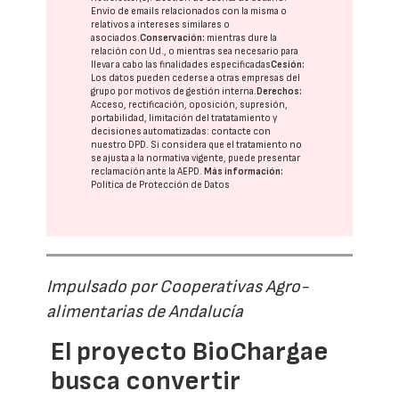
Envío de emails relacionados con la misma o
relativos a intereses similares o
asociados.
Conservación:
mientras dure la
relación con Ud., o mientras sea necesario para
llevar a cabo las finalidades especificadas
Cesión:
Los datos pueden cederse a otras
empresas del
grupo
por motivos de gestión interna.
Derechos:
Acceso, rectificación, oposición, supresión,
portabilidad, limitación del tratatamiento y
decisiones automatizadas:
contacte con
nuestro DPD
. Si considera que el tratamiento no
se ajusta a la normativa vigente, puede presentar
reclamación ante la
AEPD
.
Más información:
Política de Protección de Datos
Impulsado por Cooperativas Agro-
alimentarias de Andalucía
El proyecto BioChargae
busca convertir