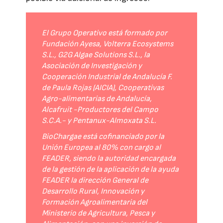
El Grupo Operativo está formado por
Fundación Ayesa, Volterra Ecosystems
S.L., G2G Algae Solutions S.L., la
Asociación de Investigación y
Cooperación Industrial de Andalucía F.
de Paula Rojas (AICIA), Cooperativas
Agro-alimentarias de Andalucía,
Alcafruit -Productores del Campo
S.C.A.- y Pentanux-Almoxata S.L.
BioChargae está cofinanciado por la
Unión Europea al 80% con cargo al
FEADER, siendo la autoridad encargada
de la gestión de la aplicación de la ayuda
FEADER la dirección General de
Desarrollo Rural, Innovación y
Formación Agroalimentaria del
Ministerio de Agricultura, Pesca y