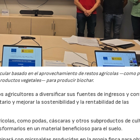
rcular basado en el aprovechamiento de restos agrícolas —como p
productos vegetales— para producir biochar.
s agricultores a diversificar sus fuentes de ingresos y cont
rio y mejorar la sostenibilidad y la rentabilidad de las
ícolas, como podas, cáscaras y otros subproductos de cul
formarlos en un material beneficioso para el suelo.
inará con microalgas producidas en la propia finca para o