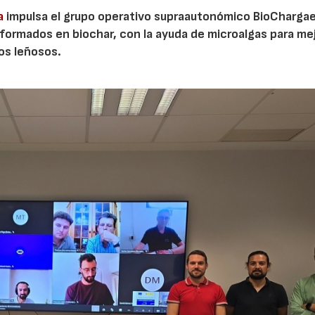
a
impulsa el grupo operativo supraautonómico BioChargae
ormados en biochar, con la ayuda de microalgas para mej
vos leñosos.
23/07/2026
30/07/2026