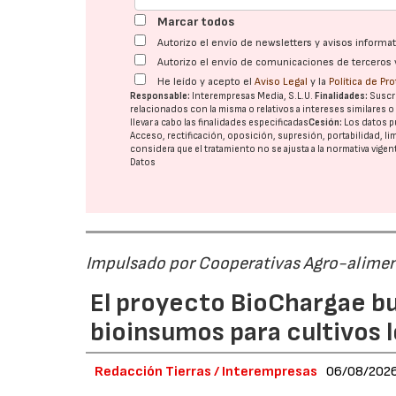
Marcar todos
Autorizo el envío de newsletters y avisos inform
Autorizo el envío de comunicaciones de terceros 
He leído y acepto el
Aviso Legal
y la
Política de Pr
Responsable:
Interempresas Media, S.L.U.
Finalidades:
Suscri
relacionados con la misma o relativos a intereses similares 
llevar a cabo las finalidades especificadas
Cesión:
Los datos p
Acceso, rectificación, oposición, supresión, portabilidad, l
considera que el tratamiento no se ajusta a la normativa vige
Datos
Impulsado por Cooperativas Agro-alimen
El proyecto BioChargae bu
bioinsumos para cultivos 
Redacción Tierras / Interempresas
06/08/202