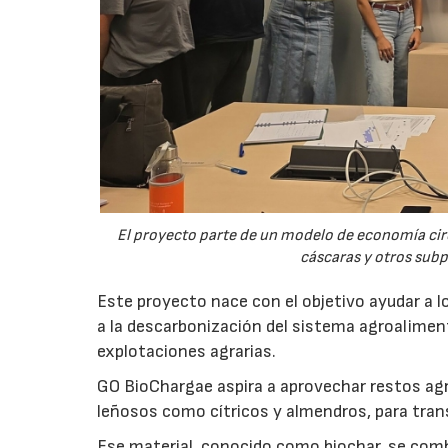
El proyecto parte de un modelo de economía ci
cáscaras y otros sub
Este proyecto nace con el objetivo ayudar a lo
a la descarbonización del sistema agroalimenta
explotaciones agrarias.
GO BioChargae aspira a aprovechar restos agr
leñosos como cítricos y almendros, para trans
Ese material, conocido como biochar, se comb