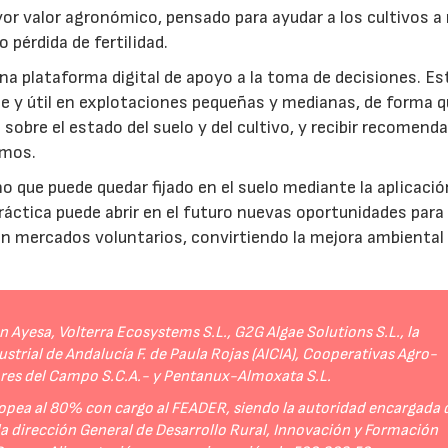
r valor agronómico, pensado para ayudar a los cultivos a r
 pérdida de fertilidad.
a plataforma digital de apoyo a la toma de decisiones. Es
e y útil en explotaciones pequeñas y medianas, de forma q
sobre el estado del suelo y del cultivo, y recibir recomend
umos.
no que puede quedar fijado en el suelo mediante la aplicació
práctica puede abrir en el futuro nuevas oportunidades para
 en mercados voluntarios, convirtiendo la mejora ambiental
Ayesa, Volterra Ecosystems S.L., G2G Algae Solutions S.L., la
strial de Andalucía F. de Paula Rojas (AICIA), Cooperativas Agro-
ores del Campo S.C.A.- y Pentanux-Almoxata S.L.
opea al 80% con cargo al FEADER, siendo la autoridad encargada 
 la dirección General de Desarrollo Rural, Innovación y Formación