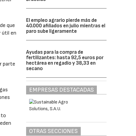
El empleo agrario pierde más de
 de que
40.000 afiliados en julio mientras el
paro sube ligeramente
 útil en
Ayudas para la compra de
fertilizantes: hasta 92,5 euros por
hectárea en regadío y 38,33 en
r parte
secano
EMPRESAS DESTACADAS
lgas
iones
sto
ueden
OTRAS SECCIONES