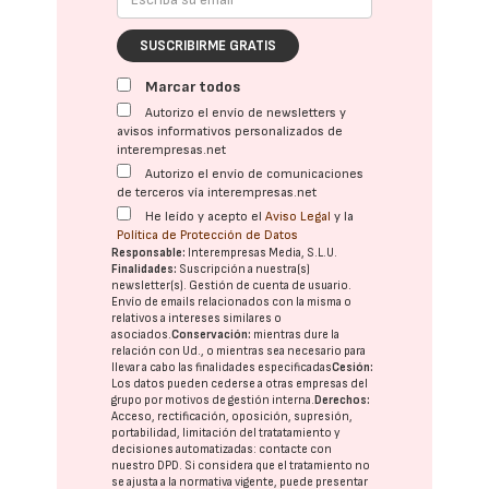
SUSCRIBIRME GRATIS
Marcar todos
Autorizo el envío de newsletters y
avisos informativos personalizados de
interempresas.net
Autorizo el envío de comunicaciones
de terceros vía interempresas.net
He leído y acepto el
Aviso Legal
y la
Política de Protección de Datos
Responsable:
Interempresas Media, S.L.U.
Finalidades:
Suscripción a nuestra(s)
newsletter(s). Gestión de cuenta de usuario.
Envío de emails relacionados con la misma o
relativos a intereses similares o
asociados.
Conservación:
mientras dure la
relación con Ud., o mientras sea necesario para
llevar a cabo las finalidades especificadas
Cesión:
Los datos pueden cederse a otras
empresas del
grupo
por motivos de gestión interna.
Derechos:
Acceso, rectificación, oposición, supresión,
portabilidad, limitación del tratatamiento y
decisiones automatizadas:
contacte con
nuestro DPD
. Si considera que el tratamiento no
se ajusta a la normativa vigente, puede presentar