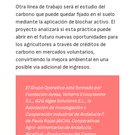
Otra línea de trabajo será el estudio del
carbono que puede quedar fijado en el suelo
mediante la aplicación de biochar activo. El
proyecto analizará si esta práctica puede
abrir en el futuro nuevas oportunidades para
los agricultores a través de créditos de
carbono en mercados voluntarios,
convirtiendo la mejora ambiental en una
posible vía adicional de ingresos.
El Grupo Operativo está formado por
Fundación Ayesa, Volterra Ecosystems
S.L., G2G Algae Solutions S.L., la
Asociación de Investigación y
Cooperación Industrial de Andalucía F.
de Paula Rojas (AICIA), Cooperativas
Agro-alimentarias de Andalucía,
Alcafruit -Productores del Campo