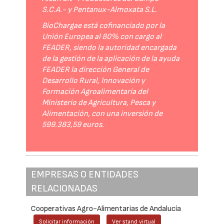
S.C.A.- y Pentanux-Almoxata S.L.
BioChargae está cofinanciado por la
Unión Europea al 80% con cargo al
FEADER, siendo la autoridad encargada
de la gestión de la aplicación de la ayuda
FEADER la dirección General de
Desarrollo Rural, Innovación y
Formación Agroalimentaria del
Ministerio de Agricultura, Pesca y
Alimentación, con una inversión de
599.383,59 euros.
EMPRESAS O ENTIDADES
RELACIONADAS
Cooperativas Agro-Alimentarias de Andalucía
Solicitar información
Ver stand virtual