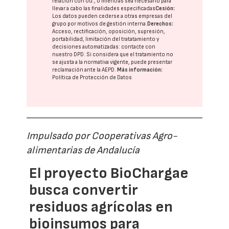
relación con Ud., o mientras sea necesario para
llevar a cabo las finalidades especificadas
Cesión:
Los datos pueden cederse a otras
empresas del
grupo
por motivos de gestión interna.
Derechos:
Acceso, rectificación, oposición, supresión,
portabilidad, limitación del tratatamiento y
decisiones automatizadas:
contacte con
nuestro DPD
. Si considera que el tratamiento no
se ajusta a la normativa vigente, puede presentar
reclamación ante la
AEPD
.
Más información:
Política de Protección de Datos
Impulsado por Cooperativas Agro-
alimentarias de Andalucía
El proyecto BioChargae
busca convertir
residuos agrícolas en
bioinsumos para