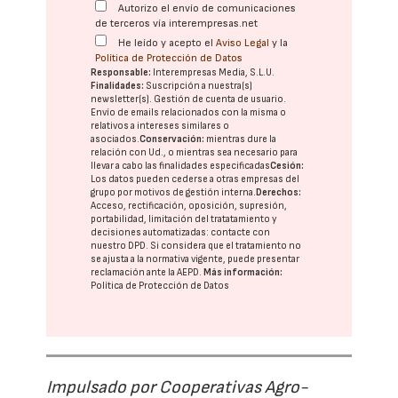
Autorizo el envío de comunicaciones
de terceros vía interempresas.net
He leído y acepto el
Aviso Legal
y la
Política de Protección de Datos
Responsable:
Interempresas Media, S.L.U.
Finalidades:
Suscripción a nuestra(s)
newsletter(s). Gestión de cuenta de usuario.
Envío de emails relacionados con la misma o
relativos a intereses similares o
asociados.
Conservación:
mientras dure la
relación con Ud., o mientras sea necesario para
llevar a cabo las finalidades especificadas
Cesión:
Los datos pueden cederse a otras
empresas del
grupo
por motivos de gestión interna.
Derechos:
Acceso, rectificación, oposición, supresión,
portabilidad, limitación del tratatamiento y
decisiones automatizadas:
contacte con
nuestro DPD
. Si considera que el tratamiento no
se ajusta a la normativa vigente, puede presentar
reclamación ante la
AEPD
.
Más información:
Política de Protección de Datos
Impulsado por Cooperativas Agro-