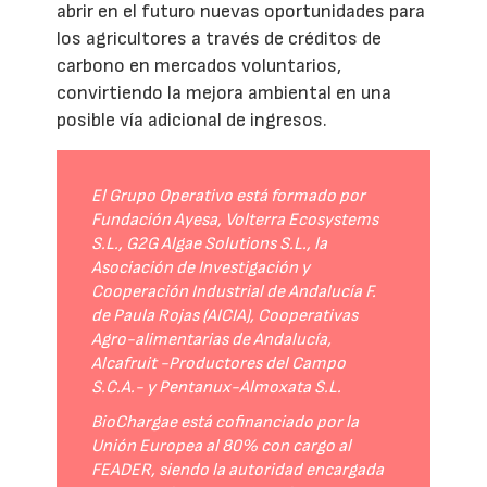
abrir en el futuro nuevas oportunidades para
los agricultores a través de créditos de
carbono en mercados voluntarios,
convirtiendo la mejora ambiental en una
posible vía adicional de ingresos.
El Grupo Operativo está formado por
Fundación Ayesa, Volterra Ecosystems
S.L., G2G Algae Solutions S.L., la
Asociación de Investigación y
Cooperación Industrial de Andalucía F.
de Paula Rojas (AICIA), Cooperativas
Agro-alimentarias de Andalucía,
Alcafruit -Productores del Campo
S.C.A.- y Pentanux-Almoxata S.L.
BioChargae está cofinanciado por la
Unión Europea al 80% con cargo al
FEADER, siendo la autoridad encargada