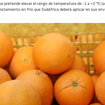
 se pretende elevar el rango de temperatura de -1 a +2 °C (
 tratamiento en frío que Sudáfrica deberá aplicar en sus env