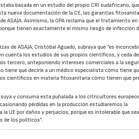
staba basada en un estudio del propio CRI sudafricano, que
esta nueva documentación de la CE, las garantías fitosanita
de ASAJA. Asimismo, la OPA reclama que el tratamiento en 
porque tienen exactamente el mismo riesgo de infección d
alizas de ASAJA, Cristóbal Aguado, subraya que “es inconcebi
n cuenta los estudios de sus propios científicos, y ceda d
s tercero, anteponiendo intereses comerciales a la segur
o no tiene que decirle a un médico especialista cómo tiene qu
los científicos en materia fitosanitaria cómo tienen que pr
23/07/2026
30/07/2026
a suya y consuma esta puñalada a los citricultores europeos
 ocasionando pérdidas en la producción estudiaremos la
a la UE por daños y perjuicios, porque es intolerable que se
 de los políticos”.