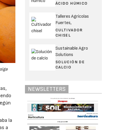
ÁCIDO HÚMICO
Talleres Agrícolas
Fuertes,
CULTIVADOR
CHISEL
Sustainable Agro
Solutions
SOLUCIÓN DE
CALCIO
siga
ras,
NEWSLETTERS
tiendo
 Según
aba la
as a