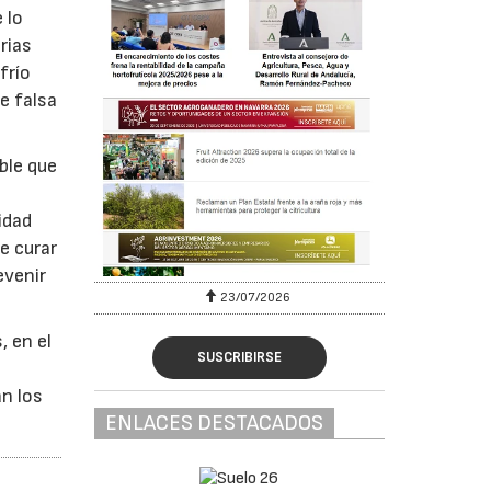
 lo
rias
frío
e falsa
ble que
e
idad
e curar
evenir
23/07/2026
, en el
SUSCRIBIRSE
an los
ENLACES DESTACADOS