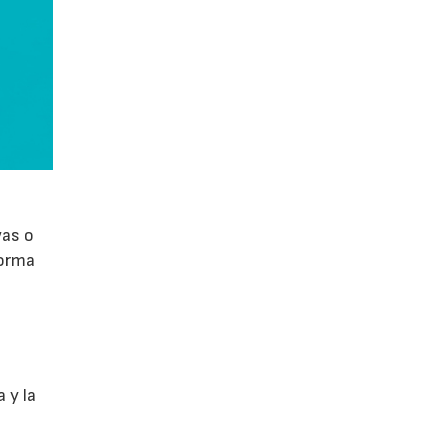
vas o
forma
 y la