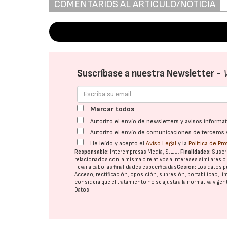
COMENTARIOS AL ARTÍCULO/NOTICIA
Suscríbase a nuestra Newsletter -
Marcar todos
Autorizo el envío de newsletters y avisos inform
Autorizo el envío de comunicaciones de terceros 
He leído y acepto el
Aviso Legal
y la
Política de Pr
Responsable:
Interempresas Media, S.L.U.
Finalidades:
Suscri
relacionados con la misma o relativos a intereses similares 
llevar a cabo las finalidades especificadas
Cesión:
Los datos p
Acceso, rectificación, oposición, supresión, portabilidad, l
considera que el tratamiento no se ajusta a la normativa vige
Datos