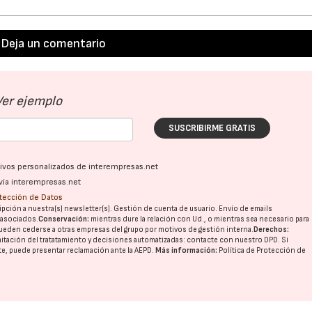
Deja un comentario
Ver ejemplo
SUSCRIBIRME GRATIS
ativos personalizados de interempresas.net
vía interempresas.net
otección de Datos
pción a nuestra(s) newsletter(s). Gestión de cuenta de usuario. Envío de emails
o asociados.
Conservación:
mientras dure la relación con Ud., o mientras sea necesario para
ueden cederse a otras
empresas del grupo
por motivos de gestión interna.
Derechos:
imitación del tratatamiento y decisiones automatizadas:
contacte con nuestro DPD
. Si
nte, puede presentar reclamación ante la
AEPD
.
Más información:
Política de Protección de