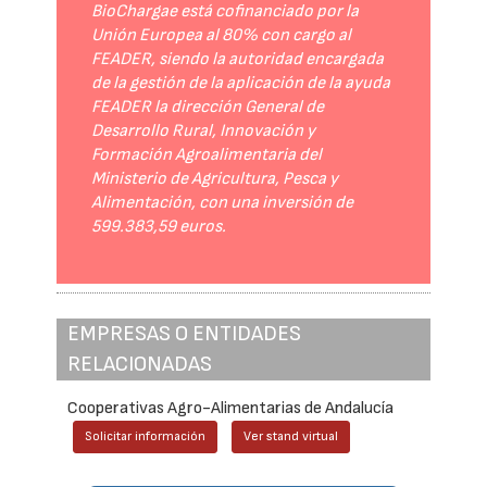
BioChargae está cofinanciado por la
Unión Europea al 80% con cargo al
FEADER, siendo la autoridad encargada
de la gestión de la aplicación de la ayuda
FEADER la dirección General de
Desarrollo Rural, Innovación y
Formación Agroalimentaria del
Ministerio de Agricultura, Pesca y
Alimentación, con una inversión de
599.383,59 euros.
EMPRESAS O ENTIDADES
RELACIONADAS
Cooperativas Agro-Alimentarias de Andalucía
Solicitar información
Ver stand virtual