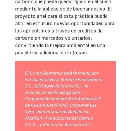
carbono que puede quedar fijado en el suelo
mediante la aplicación de biochar activo. El
proyecto analizará si esta práctica puede
abrir en el futuro nuevas oportunidades para
los agricultores a través de créditos de
carbono en mercados voluntarios,
convirtiendo la mejora ambiental en una
posible vía adicional de ingresos.
El Grupo Operativo está formado por
Fundación Ayesa, Volterra Ecosystems
S.L., G2G Algae Solutions S.L., la
Asociación de Investigación y
Cooperación Industrial de Andalucía F.
de Paula Rojas (AICIA), Cooperativas
Agro-alimentarias de Andalucía,
Alcafruit -Productores del Campo
S.C.A.- y Pentanux-Almoxata S.L.