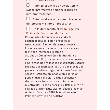
Autorizo el envío de newsletters y
avisos informativos personalizados de
interempresas.net
Autorizo el envío de comunicaciones
de terceros vía interempresas.net
He leído y acepto el
Aviso Legal
y la
Política de Protección de Datos
Responsable:
Interempresas Media, S.L.U.
Finalidades:
Suscripción a nuestra(s)
newsletter(s). Gestión de cuenta de usuario.
Envío de emails relacionados con la misma o
relativos a intereses similares o
asociados.
Conservación:
mientras dure la
relación con Ud., o mientras sea necesario para
llevar a cabo las finalidades especificadas
Cesión:
Los datos pueden cederse a otras
empresas del
grupo
por motivos de gestión interna.
Derechos:
Acceso, rectificación, oposición, supresión,
portabilidad, limitación del tratatamiento y
decisiones automatizadas:
contacte con
nuestro DPD
. Si considera que el tratamiento no
se ajusta a la normativa vigente, puede presentar
reclamación ante la
AEPD
.
Más información:
Política de Protección de Datos